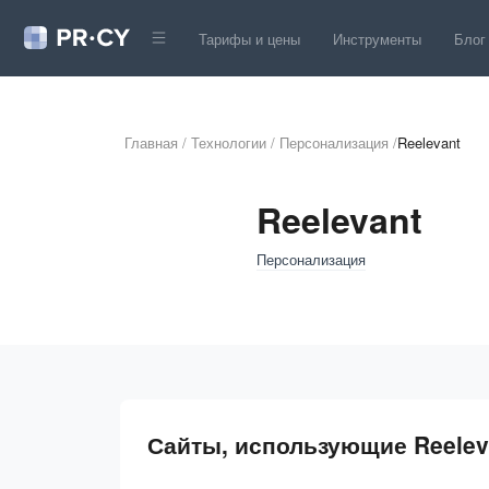
Тарифы и цены
Инструменты
Блог
Главная
/
Технологии
/
Персонализация
/
Reelevant
Reelevant
Персонализация
Сайты, использующие Reelev