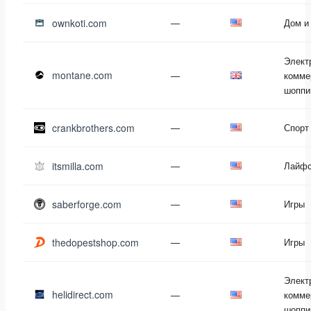
ownkoti.com
—
Дом и
Элект
montane.com
—
комме
шоппи
crankbrothers.com
—
Спорт
itsmilla.com
—
Лайфс
saberforge.com
—
Игры
thedopestshop.com
—
Игры
Элект
helidirect.com
—
комме
шоппи