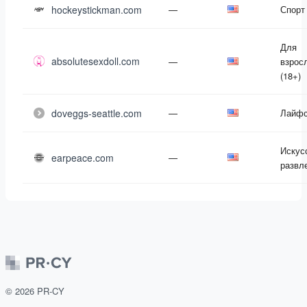
hockeystickman.com
—
Спорт
Для
absolutesexdoll.com
—
взрос
(18+)
doveggs-seattle.com
—
Лайфс
Искус
earpeace.com
—
развл
©
2026
PR-CY