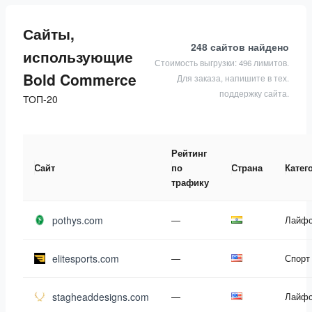
Сайты,
248 сайтов
найдено
использующие
Стоимость выгрузки: 496 лимитов.
Bold Commerce
Для заказа, напишите в тех.
поддержку сайта.
ТОП-20
Рейтинг
Сайт
по
Страна
Катег
трафику
pothys.com
—
Лайфс
elitesports.com
—
Спорт
stagheaddesigns.com
—
Лайфс