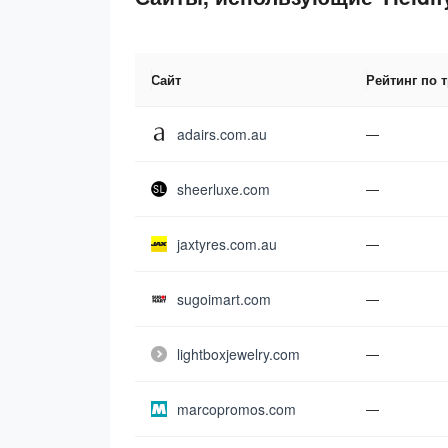
Сайт
Рейтинг по 
adairs.com.au
—
sheerluxe.com
—
jaxtyres.com.au
—
sugoimart.com
—
lightboxjewelry.com
—
marcopromos.com
—