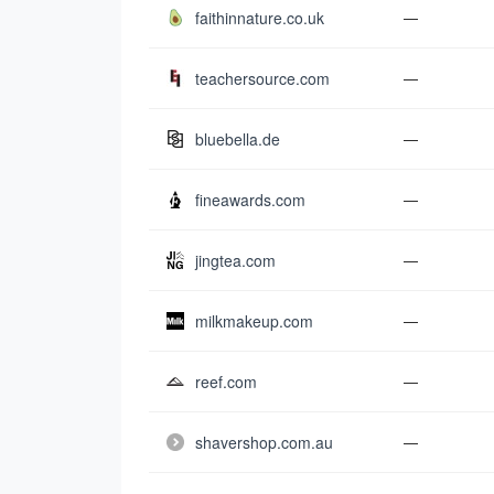
faithinnature.co.uk
—
teachersource.com
—
bluebella.de
—
fineawards.com
—
jingtea.com
—
milkmakeup.com
—
reef.com
—
shavershop.com.au
—