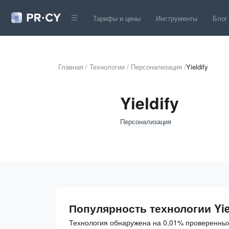
Тарифы и цены
Инструменты
Блог
Главная
/
Технологии
/
Персонализация
/
Yieldify
Yieldify
Персонализация
Популярность технологии Yie
Технология обнаружена на 0,01% проверенных