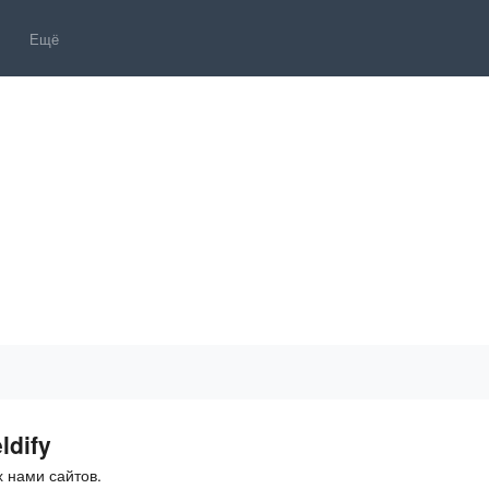
Ещё
ldify
 нами сайтов.