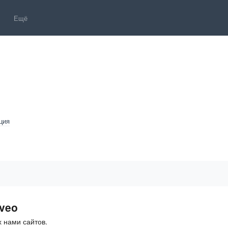
Ещё
ция
veo
 нами сайтов.