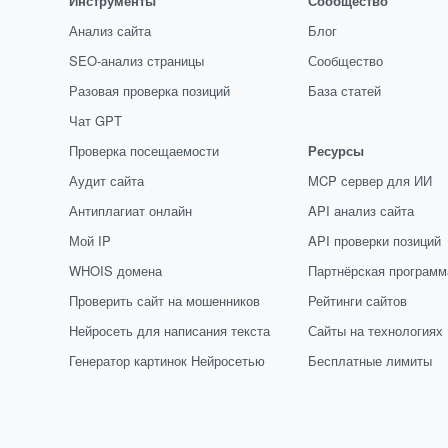
Инструменты
Сообщество
Анализ сайта
Блог
SEO-анализ страницы
Сообщество
Разовая проверка позиций
База статей
Чат GPT
Проверка посещаемости
Ресурсы
Аудит сайта
MCP сервер для ИИ
Антиплагиат онлайн
API анализ сайта
Мой IP
API проверки позиций
WHOIS домена
Партнёрская программ
Проверить сайт на мошенников
Рейтинги сайтов
Нейросеть для написания текста
Сайты на технологиях
Генератор картинок Нейросетью
Бесплатные лимиты