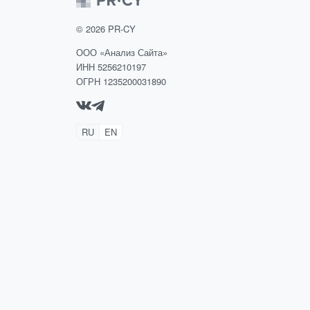
©
2026
PR-CY
ООО «Анализ Сайта»
ИНН 5256210197
ОГРН 1235200031890
RU
EN