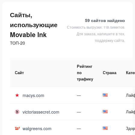
Сайты,
59 сайтов
найдено
использующие
Стоимость выгрузки: 118 лимитов.
Movable Ink
Для заказа, напишите в тех.
поддержку сайта.
ТОП-20
Рейтинг
Сайт
по
Страна
Кате
трафику
macys.com
—
Лай
victoriassecret.com
—
Лай
walgreens.com
—
Здор