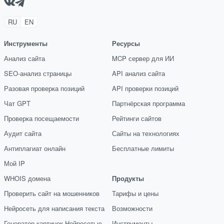
RU
EN
Инструменты
Ресурсы
Анализ сайта
MCP сервер для ИИ
SEO-анализ страницы
API анализ сайта
Разовая проверка позиций
API проверки позиций
Чат GPT
Партнёрская программа
Проверка посещаемости
Рейтинги сайтов
Аудит сайта
Сайты на технологиях
Антиплагиат онлайн
Бесплатные лимиты
Мой IP
WHOIS домена
Продукты
Проверить сайт на мошенников
Тарифы и цены
Нейросеть для написания текста
Возможности
Генератор картинок Нейросетью
Инструменты