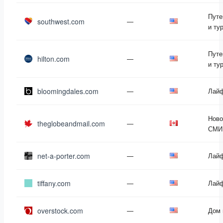
Путе
southwest.com
—
и ту
Путе
hilton.com
—
и ту
bloomingdales.com
—
Лай
Ново
theglobeandmail.com
—
СМИ
net-a-porter.com
—
Лай
tiffany.com
—
Лай
overstock.com
—
Дом 