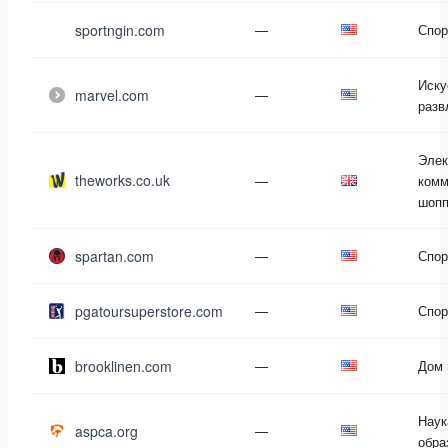
sportngin.com
—
Спор
Иску
marvel.com
—
разв
Элек
theworks.co.uk
—
комм
шопп
spartan.com
—
Спор
pgatoursuperstore.com
—
Спор
brooklinen.com
—
Дом 
Наук
aspca.org
—
обра