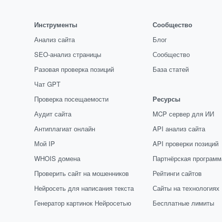
Инструменты
Сообщество
Анализ сайта
Блог
SEO-анализ страницы
Сообщество
Разовая проверка позиций
База статей
Чат GPT
Проверка посещаемости
Ресурсы
Аудит сайта
MCP сервер для ИИ
Антиплагиат онлайн
API анализ сайта
Мой IP
API проверки позиций
WHOIS домена
Партнёрская программ
Проверить сайт на мошенников
Рейтинги сайтов
Нейросеть для написания текста
Сайты на технологиях
Генератор картинок Нейросетью
Бесплатные лимиты