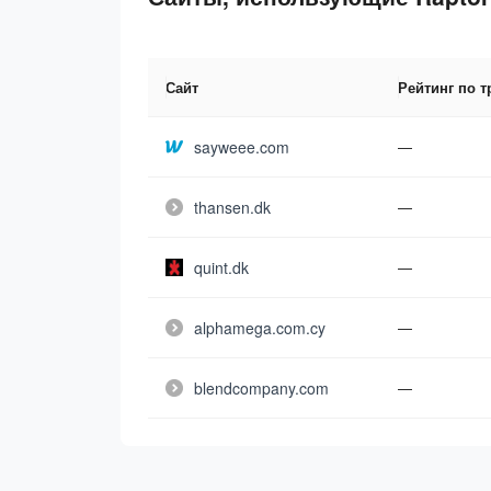
Сайт
Рейтинг по 
sayweee.com
—
thansen.dk
—
quint.dk
—
alphamega.com.cy
—
blendcompany.com
—