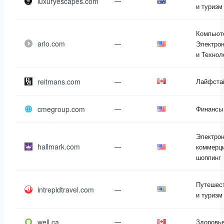
luxuryescapes.com
—
и туризм
Компьют
arlo.com
—
Электрон
и Технол
reitmans.com
—
Лайфста
cmegroup.com
—
Финансы
Электро
hallmark.com
—
коммерци
шоппинг
Путешес
intrepidtravel.com
—
и туризм
well.ca
—
Здоровь