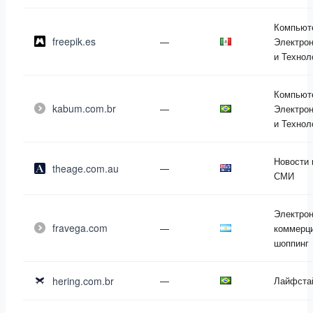
Компьют
freepik.es
—
Электрон
и Технол
Компьют
kabum.com.br
—
Электрон
и Технол
Новости 
theage.com.au
—
СМИ
Электро
fravega.com
—
коммерци
шоппинг
hering.com.br
—
Лайфста