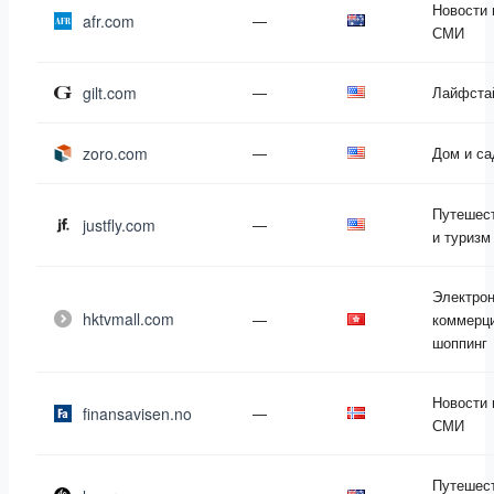
Новости 
afr.com
—
СМИ
gilt.com
—
Лайфста
zoro.com
—
Дом и са
Путешес
justfly.com
—
и туризм
Электро
hktvmall.com
—
коммерци
шоппинг
Новости 
finansavisen.no
—
СМИ
Путешес