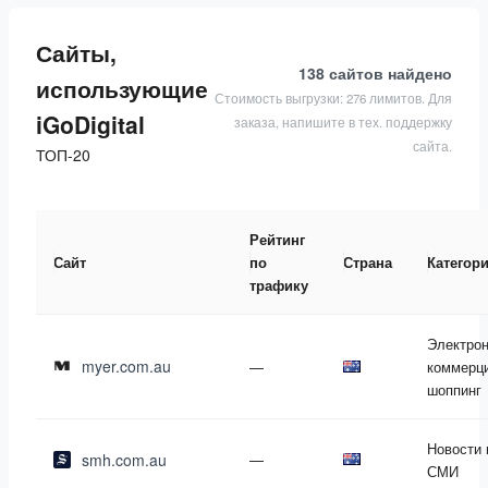
Сайты,
138 сайтов
найдено
использующие
Стоимость выгрузки: 276 лимитов. Для
iGoDigital
заказа, напишите в тех. поддержку
сайта.
ТОП-20
Рейтинг
Сайт
по
Страна
Категор
трафику
Электро
myer.com.au
—
коммерци
шоппинг
Новости 
smh.com.au
—
СМИ