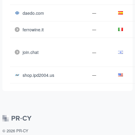
daedo.com
—
ferrowine.it
—
join.chat
—
shop.ipd2004.us
—
©
2026
PR-CY