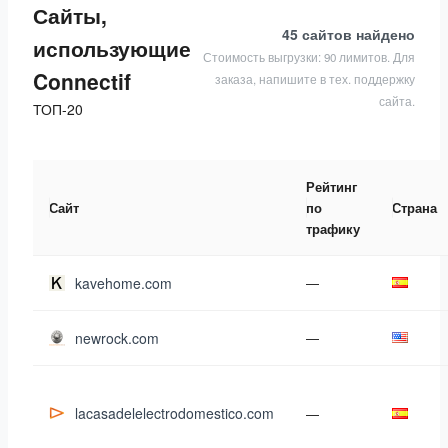
Сайты,
45 сайтов
найдено
использующие
Стоимость выгрузки: 90 лимитов. Для
Connectif
заказа, напишите в тех. поддержку
сайта.
ТОП-20
Рейтинг
Сайт
по
Страна
трафику
kavehome.com
—
newrock.com
—
lacasadelelectrodomestico.com
—