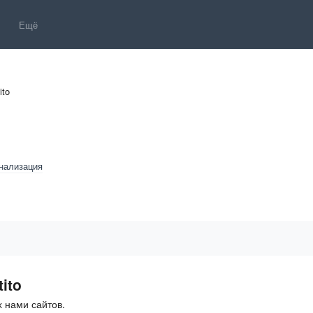
Ещё
ito
нализация
ito
 нами сайтов.