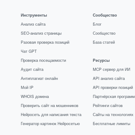
Инструменты
Сообщество
Анализ сайта
Блог
SEO-анализ страницы
Сообщество
Разовая проверка позиций
База статей
Чат GPT
Проверка посещаемости
Ресурсы
Аудит сайта
MCP сервер для ИИ
Антиплагиат онлайн
API анализ сайта
Мой IP
API проверки позиций
WHOIS домена
Партнёрская программ
Проверить сайт на мошенников
Рейтинги сайтов
Нейросеть для написания текста
Сайты на технологиях
Генератор картинок Нейросетью
Бесплатные лимиты