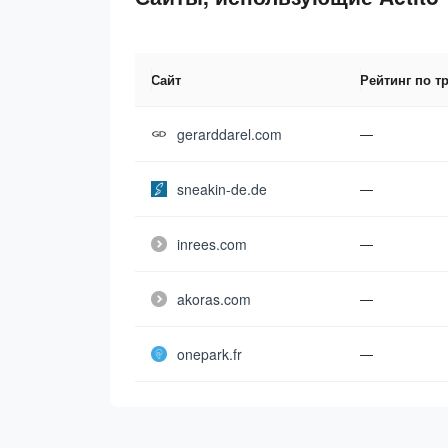
Сайт
Рейтинг по т
gerarddarel.com
—
sneakin-de.de
—
inrees.com
—
akoras.com
—
onepark.fr
—