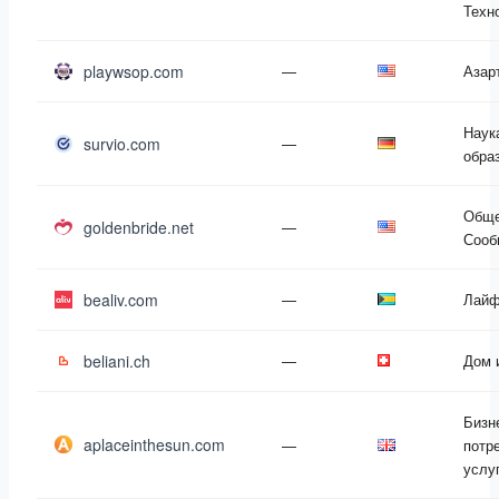
Техн
playwsop.com
—
Азар
Наук
survio.com
—
обра
Обще
goldenbride.net
—
Сооб
bealiv.com
—
Лайф
beliani.ch
—
Дом 
Бизн
aplaceinthesun.com
—
потр
услу