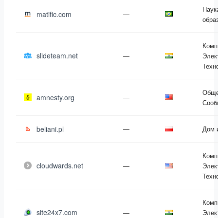
Наук
matific.com
—
обра
Комп
slideteam.net
—
Элек
Техн
Обще
amnesty.org
—
Сооб
beliani.pl
—
Дом 
Комп
cloudwards.net
—
Элек
Техн
Комп
site24x7.com
—
Элек