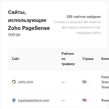
Сайты,
330 сайтов
найдено
использующие
Стоимость выгрузки: 660 лимитов.
Zoho PageSense
Для заказа, напишите в тех.
поддержку сайта.
ТОП-20
Рейтинг
Сайт
по
Страна
Кате
трафику
Комп
zoho.com
—
Элек
Техн
topclassactions.com
—
Фина