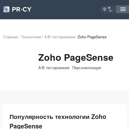
...
Главная
/
Технологии
/
A/B тестирование
/
Zoho PageSense
Zoho PageSense
A/B тестирование
Персонализация
Популярность технологии Zoho
PageSense