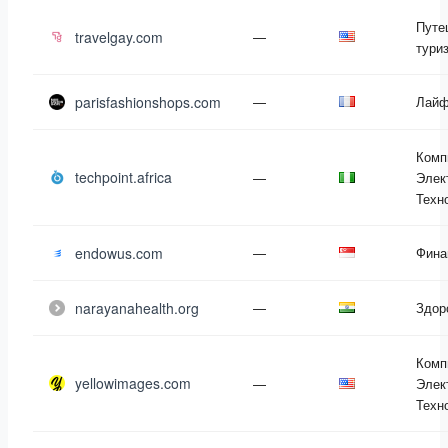
Путе
travelgay.com
—
тури
parisfashionshops.com
—
Лайф
Комп
techpoint.africa
—
Элек
Техн
endowus.com
—
Фина
narayanahealth.org
—
Здор
Комп
yellowimages.com
—
Элек
Техн