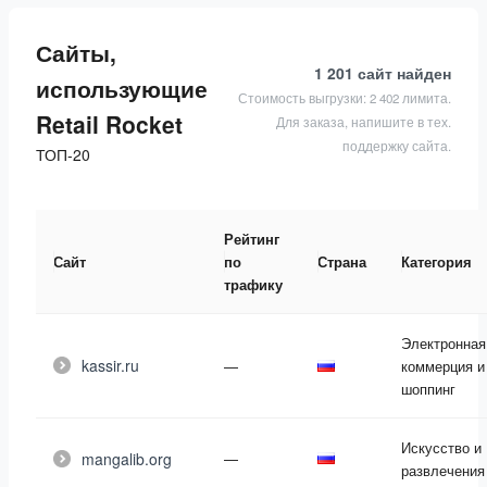
Сайты,
1 201 сайт
найден
использующие
Стоимость выгрузки: 2 402 лимита.
Retail Rocket
Для заказа, напишите в тех.
поддержку сайта.
ТОП-20
Рейтинг
Сайт
по
Страна
Категория
трафику
Электронная
kassir.ru
—
коммерция и
шоппинг
Искусство и
mangalib.org
—
развлечения