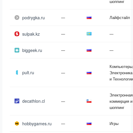
шоппинг
podrygka.ru
—
Лайфстайл
sulpak.kz
—
—
biggeek.ru
—
—
Компьютеры
pult.ru
—
Электроника
и Технологи
Электронная
decathlon.cl
—
коммерция и
шоппинг
hobbygames.ru
—
Игры