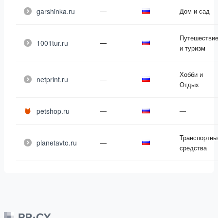
garshinka.ru
—
Дом и сад
Путешестви
1001tur.ru
—
и туризм
Хобби и
netprint.ru
—
Отдых
petshop.ru
—
—
Транспортны
planetavto.ru
—
средства