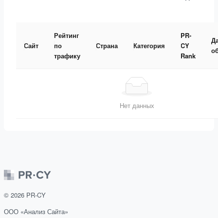
Рейтинг
PR-
Д
Сайт
по
Страна
Категория
CY
о
трафику
Rank
Нет данных
©
2026
PR-CY
ООО «Анализ Сайта»