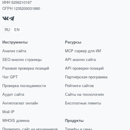
ИНН 5256210197
ОГРН 1235200031890
RU
EN
Инструменты
Ресурсы
Анализ сайта
MCP сервер для ИИ
SEO-анализ страницы
API анализ сайта
Разовая проверка позиций
API проверки позиций
Чат GPT
Партнёрская программа
Проверка посещаемости
Рейтинги сайтов
Аудит сайта
Сайты на технологиях
Антиплагиат онлайн
Бесплатные лимиты
Мой IP
WHOIS домена
Продукты
Проверить сайт на мошенников
Тарифы и цены