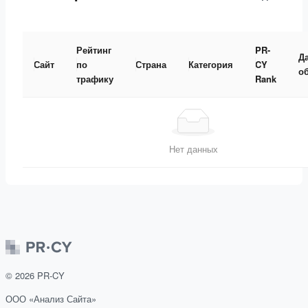
Рейтинг
PR-
Д
Сайт
по
Страна
Категория
CY
о
трафику
Rank
Нет данных
©
2026
PR-CY
ООО «Анализ Сайта»