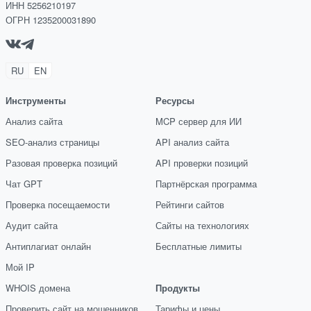
ИНН 5256210197
ОГРН 1235200031890
RU
EN
Инструменты
Ресурсы
Анализ сайта
MCP сервер для ИИ
SEO-анализ страницы
API анализ сайта
Разовая проверка позиций
API проверки позиций
Чат GPT
Партнёрская программа
Проверка посещаемости
Рейтинги сайтов
Аудит сайта
Сайты на технологиях
Антиплагиат онлайн
Бесплатные лимиты
Мой IP
WHOIS домена
Продукты
Проверить сайт на мошенников
Тарифы и цены