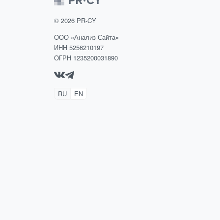
©
2026
PR-CY
ООО «Анализ Сайта»
ИНН 5256210197
ОГРН 1235200031890
RU
EN