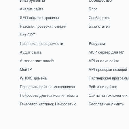
Инструменты
Сообщество
Анализ сайта
Блог
SEO-анализ страницы
Сообщество
Разовая проверка позиций
База статей
Чат GPT
Проверка посещаемости
Ресурсы
Аудит сайта
MCP сервер для ИИ
Антиплагиат онлайн
API анализ сайта
Мой IP
API проверки позиций
WHOIS домена
Партнёрская программ
Проверить сайт на мошенников
Рейтинги сайтов
Нейросеть для написания текста
Сайты на технологиях
Генератор картинок Нейросетью
Бесплатные лимиты