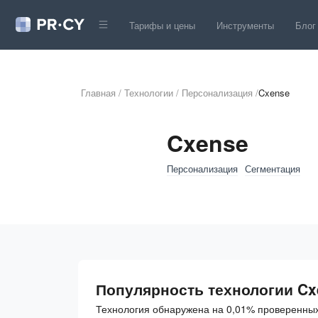
Тарифы и цены
Инструменты
Блог
Главная
/
Технологии
/
Персонализация
/
Cxense
Cxense
Персонализация
Сегментация
Популярность технологии Cx
Технология обнаружена на 0,01% проверенных