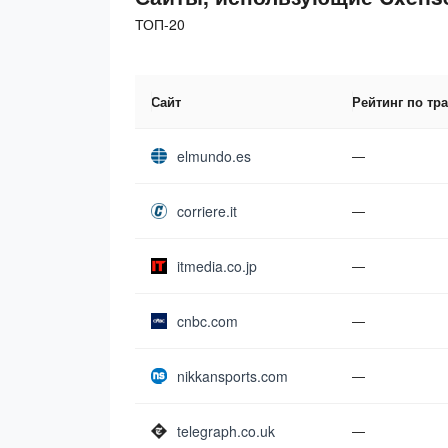
ТОП-20
Сайт
Рейтинг по тр
elmundo.es
—
corriere.it
—
itmedia.co.jp
—
cnbc.com
—
nikkansports.com
—
telegraph.co.uk
—