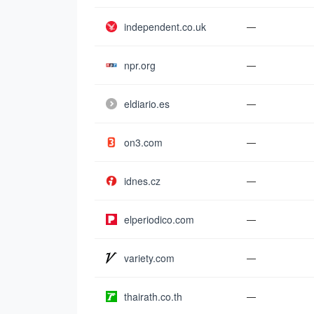
independent.co.uk
—
npr.org
—
eldiario.es
—
on3.com
—
idnes.cz
—
elperiodico.com
—
variety.com
—
thairath.co.th
—