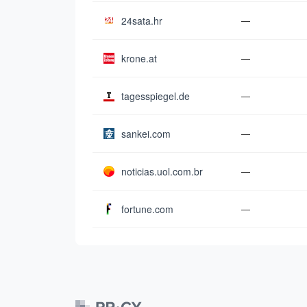
24sata.hr
—
krone.at
—
tagesspiegel.de
—
sankei.com
—
noticias.uol.com.br
—
fortune.com
—