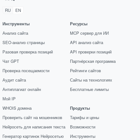
RU
EN
Инструменты
Ресурсы
Анализ сайта
MCP сервер для ИИ
SEO-анализ страницы
API анализ сайта
Разовая проверка позиций
API проверки позиций
Чат GPT
Партнёрская программа
Проверка посещаемости
Рейтинги сайтов
Аудит сайта
Сайты на технологиях
Антиплагиат онлайн
Бесплатные лимиты
Мой IP
WHOIS домена
Продукты
Проверить сайт на мошенников
Тарифы и цены
Нейросеть для написания текста
Возможности
Генератор картинок Нейросетью
Инструменты