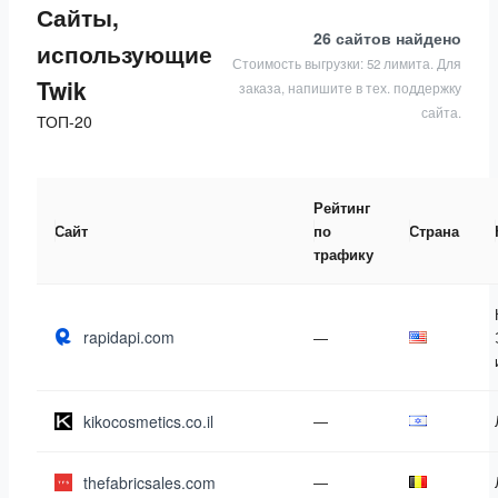
Сайты,
26 сайтов
найдено
использующие
Стоимость выгрузки: 52 лимита. Для
Twik
заказа, напишите в тех. поддержку
сайта.
ТОП-20
Рейтинг
Сайт
по
Страна
трафику
rapidapi.com
—
kikocosmetics.co.il
—
thefabricsales.com
—