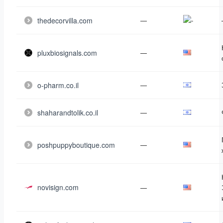
thedecorvilla.com
—
pluxbiosignals.com
—
o-pharm.co.il
—
shaharandtolik.co.il
—
poshpuppyboutique.com
—
novisign.com
—