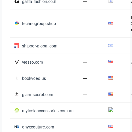
galita-fashion.co.il
—
technogroup.shop
—
shipper-global.com
—
viesso.com
—
bookvoed.us
—
glam-secret.com
—
myteslaaccessories.com.au
—
onyxcouture.com
—