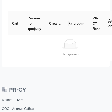
Рейтинг
PR-
Д
Сайт
по
Страна
Категория
CY
о
трафику
Rank
Нет данных
©
2026
PR-CY
ООО «Анализ Сайта»