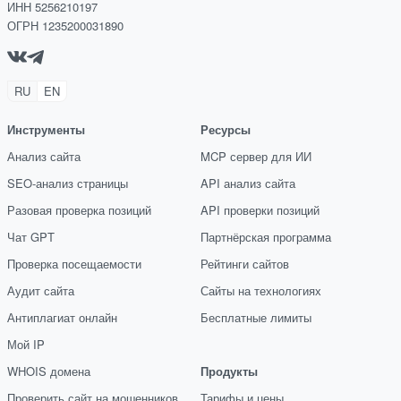
ИНН 5256210197
ОГРН 1235200031890
RU
EN
Инструменты
Ресурсы
Анализ сайта
MCP сервер для ИИ
SEO-анализ страницы
API анализ сайта
Разовая проверка позиций
API проверки позиций
Чат GPT
Партнёрская программа
Проверка посещаемости
Рейтинги сайтов
Аудит сайта
Сайты на технологиях
Антиплагиат онлайн
Бесплатные лимиты
Мой IP
WHOIS домена
Продукты
Проверить сайт на мошенников
Тарифы и цены