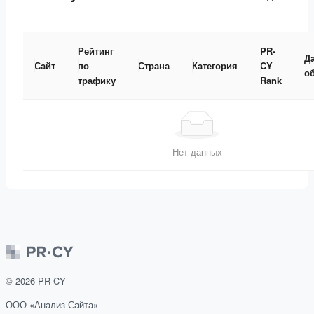
Рейтинг
PR-
Д
Сайт
по
Страна
Категория
CY
о
трафику
Rank
Нет данных
©
2026
PR-CY
ООО «Анализ Сайта»