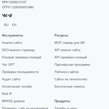
ИНН 5256210197
ОГРН 1235200031890
RU
EN
Инструменты
Ресурсы
Анализ сайта
MCP сервер для ИИ
SEO-анализ страницы
API анализ сайта
Разовая проверка позиций
API проверки позиций
Чат GPT
Партнёрская программа
Проверка посещаемости
Рейтинги сайтов
Аудит сайта
Сайты на технологиях
Антиплагиат онлайн
Бесплатные лимиты
Мой IP
WHOIS домена
Продукты
Проверить сайт на мошенников
Тарифы и цены