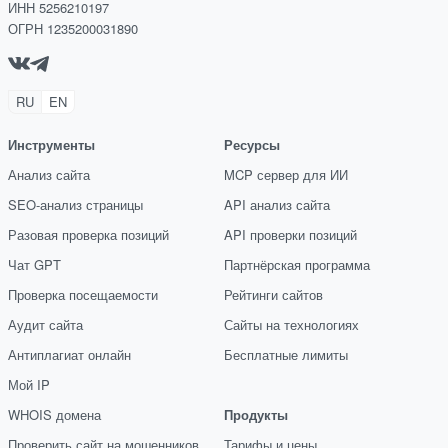
ИНН 5256210197
ОГРН 1235200031890
RU
EN
Инструменты
Ресурсы
Анализ сайта
MCP сервер для ИИ
SEO-анализ страницы
API анализ сайта
Разовая проверка позиций
API проверки позиций
Чат GPT
Партнёрская программа
Проверка посещаемости
Рейтинги сайтов
Аудит сайта
Сайты на технологиях
Антиплагиат онлайн
Бесплатные лимиты
Мой IP
WHOIS домена
Продукты
Проверить сайт на мошенников
Тарифы и цены