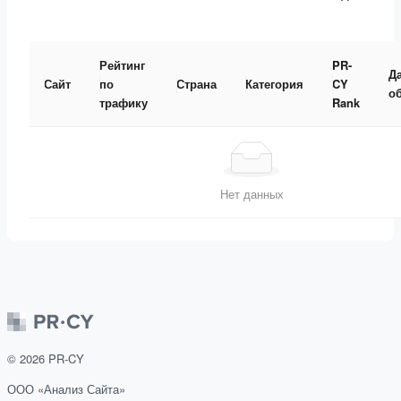
Рейтинг
PR-
Д
Сайт
по
Страна
Категория
CY
о
трафику
Rank
Нет данных
©
2026
PR-CY
ООО «Анализ Сайта»