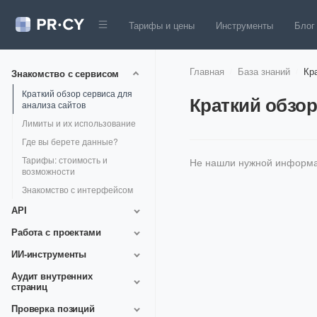
Тарифы и цены
Инструменты
Блог
Главная
База знаний
Кр
/
/
Знакомство с сервисом
Краткий обзор сервиса для
Краткий обзор
анализа сайтов
Лимиты и их использование
Где вы берете данные?
Тарифы: стоимость и
Не нашли нужной информа
возможности
Знакомство с интерфейсом
API
API: Анализа сайтов
Работа с проектами
API: Чат с ChatGPT и
Автообновление
ИИ-инструменты
другими нейросетями
Подключение Яндекс
Создание чат-бота
Аудит внутренних
API: Массовая проверка
Вебмастер
страниц
доменов на SEO параметры
Создание инструмента с
Поисковой трафик
формами
Аудит сайта: инструкция по
API: Мои ИИ-Ассистенты
Проверка позиций