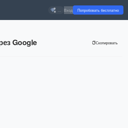
...
Вход
Попробовать бесплатно
рез Google
Скопировать