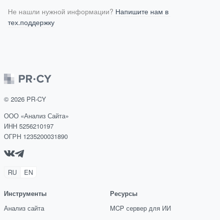
Как отменить оплату картой или сменить карту?
Как удалить аккаунт PR-CY?
Не нашли нужной информации? 
Напишите нам в 
тех.поддержку
©
2026
PR-CY
ООО «Анализ Сайта»
ИНН 5256210197
ОГРН 1235200031890
RU
EN
Инструменты
Ресурсы
Анализ сайта
MCP сервер для ИИ