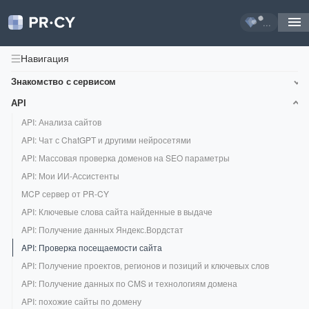
...
Навигация
Знакомство с сервисом
Краткий обзор сервиса для анализа сайтов
API
Лимиты и их использование
API: Анализа сайтов
Где вы берете данные?
API: Чат с ChatGPT и другими нейросетями
Тарифы: стоимость и возможности
API: Массовая проверка доменов на SEO параметры
Знакомство с интерфейсом
API: Мои ИИ-Ассистенты
MCP сервер от PR-CY
API: Ключевые слова сайта найденные в выдаче
API: Получение данных Яндекс.Вордстат
API: Проверка посещаемости сайта
API: Получение проектов, регионов и позиций и ключевых слов
API: Получение данных по CMS и технологиям домена
API: похожие сайты по домену