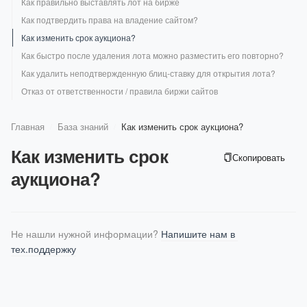
Как правильно выставлять лот на бирже
Как указать страницы, которые не нужно проверять?
Как считать лимиты на проверку позиций?
Партнерская программа
Как отменить подписку
API: Мониторинг бренда в ИИ-ответах
Как добавить конкурентов?
Как задать новый пароль для аккаунта
Как использовать инструмент для перефразирования текста
Как подтвердить права на владение сайтом?
Сколько стоит проверка позиций
Как подключить тестовый период
Как подключить сервисы поисковых систем?
Командный доступ
Как использовать инструмент для мониторинга изменений
Как изменить срок аукциона?
Как поменять тариф?
Что сделать, чтобы сервис показывал данные о трафике из счетчика
Вход в аккаунт после отключения авторизации через Google
Как быстро после удаления лота можно разместить его повторно?
Яндекс.Метрики?
Как получить скидку?
При проверке сайта возникает черный экран
Как удалить неподтвержденную блиц-ставку для открытия лота?
Автопродление
Правила раздела «Сообщество»
Отказ от ответственности / правила биржи сайтов
Как отменить оплату картой или сменить карту?
Как удалить аккаунт PR-CY?
Главная
База знаний
Как изменить срок аукциона?
/
/
Как изменить срок
Скопировать
аукциона?
Не нашли нужной информации? 
Напишите нам в 
тех.поддержку