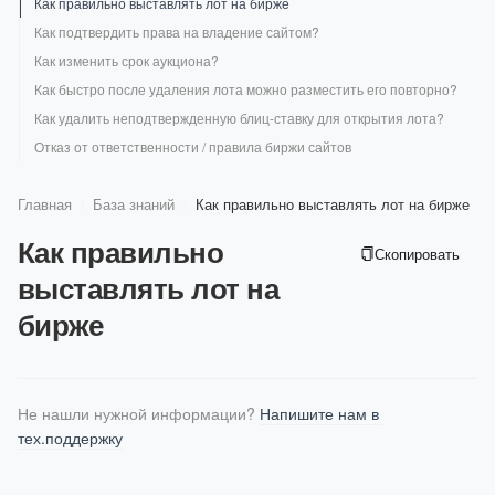
Как правильно выставлять лот на бирже
Как указать страницы, которые не нужно проверять?
Как считать лимиты на проверку позиций?
Партнерская программа
Как отменить подписку
API: Мониторинг бренда в ИИ-ответах
Как добавить конкурентов?
Как задать новый пароль для аккаунта
Как использовать инструмент для перефразирования текста
Как подтвердить права на владение сайтом?
Сколько стоит проверка позиций
Как подключить тестовый период
Как подключить сервисы поисковых систем?
Командный доступ
Как использовать инструмент для мониторинга изменений
Как изменить срок аукциона?
Как поменять тариф?
Что сделать, чтобы сервис показывал данные о трафике из счетчика
Вход в аккаунт после отключения авторизации через Google
Как быстро после удаления лота можно разместить его повторно?
Яндекс.Метрики?
Как получить скидку?
При проверке сайта возникает черный экран
Как удалить неподтвержденную блиц-ставку для открытия лота?
Автопродление
Правила раздела «Сообщество»
Отказ от ответственности / правила биржи сайтов
Как отменить оплату картой или сменить карту?
Как удалить аккаунт PR-CY?
Главная
База знаний
Как правильно выставлять лот на бирже
/
/
Как правильно
Скопировать
выставлять лот на
бирже
Не нашли нужной информации? 
Напишите нам в 
тех.поддержку