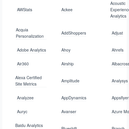
Acoustic
AWStats
Ackee
Experienc
Analytics
Acquia
AddShoppers
Adjust
Personalization
Adobe Analytics
Ahoy
Ahrefs
Air360
Airship
Albacros
Alexa Certified
Amplitude
Analysys
Site Metrics
Analyzee
AppDynamics
Appsflyer
Auryc
Avanser
Azure Mo
Baidu Analytics
Blueshift
Branch