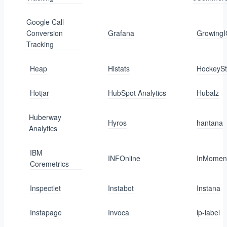
Google Call
Conversion
Grafana
Growing
Tracking
Heap
Histats
HockeySt
Hotjar
HubSpot Analytics
Hubalz
Huberway
Hyros
hantana
Analytics
IBM
INFOnline
InMomen
Coremetrics
Inspectlet
Instabot
Instana
Instapage
Invoca
ip-label