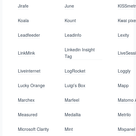
Jirafe
June
KISSmetr
Koala
Kount
Kwai pixe
Leadfeeder
Leadinfo
Lexity
Linkedin Insight
LinkMink
LiveSess
Tag
Liveinternet
LogRocket
Loggly
Lucky Orange
Luigi’s Box
Mapp
Marchex
Marfeel
Matomo A
Measured
Medallia
Metrilo
Microsoft Clarity
Mint
Mixpanel