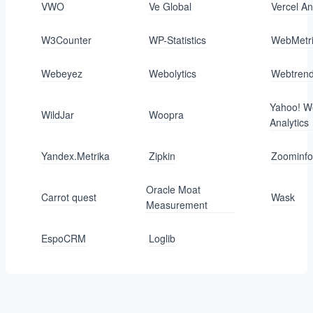
VWO
Ve Global
Vercel An
W3Counter
WP-Statistics
WebMetr
Webeyez
Webolytics
Webtren
Yahoo! W
WildJar
Woopra
Analytics
Yandex.Metrika
Zipkin
Zoominfo
Oracle Moat
Carrot quest
Wask
Measurement
EspoCRM
Loglib