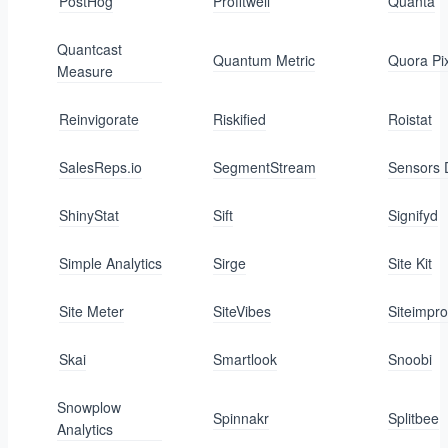
PostHog
Profitwell
Quanta
Quantcast
Quantum Metric
Quora Pi
Measure
Reinvigorate
Riskified
Roistat
SalesReps.io
SegmentStream
Sensors 
ShinyStat
Sift
Signifyd
Simple Analytics
Sirge
Site Kit
Site Meter
SiteVibes
Siteimpr
Skai
Smartlook
Snoobi
Snowplow
Spinnakr
Splitbee
Analytics