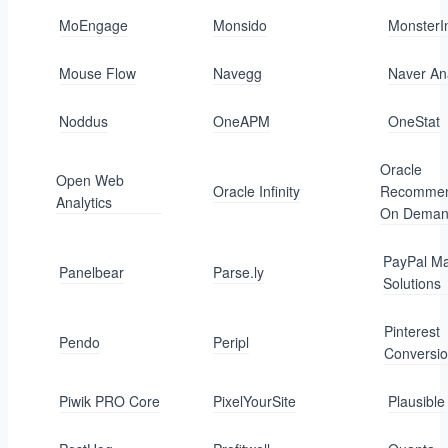
MoEngage
Monsido
MonsterI
Mouse Flow
Navegg
Naver Ana
Noddus
OneAPM
OneStat
Oracle
Open Web
Oracle Infinity
Recommen
Analytics
On Dema
PayPal Ma
Panelbear
Parse.ly
Solutions
Pinterest
Pendo
Peripl
Conversi
Piwik PRO Core
PixelYourSite
Plausible