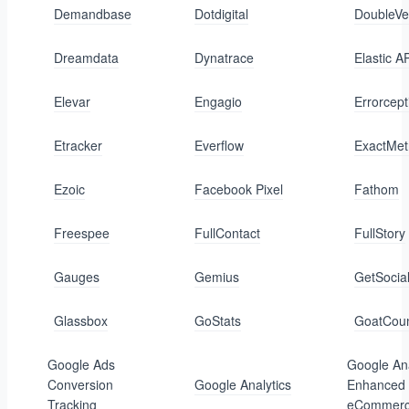
Demandbase
Dotdigital
DoubleVer
Dreamdata
Dynatrace
Elastic 
Elevar
Engagio
Errorcept
Etracker
Everflow
ExactMet
Ezoic
Facebook Pixel
Fathom
Freespee
FullContact
FullStory
Gauges
Gemius
GetSocia
Glassbox
GoStats
GoatCoun
Google Ads
Google Ana
Conversion
Google Analytics
Enhanced
Tracking
eCommer