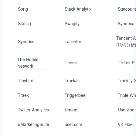
Sprig
Stack Analytix
Statcount
Statsig
Swagify
Syndeca
Tencent A
Synerise
Tallentor
(腾讯分析
The Hotels
Thesis
TikTok Pi
Network
Tinybird
TrackJs
Trackify 
Traek
Triggerbee
Triple Wh
Twitter Analytics
Umami
UserZoo
uMarketingSuite
user.com
VK Pixel