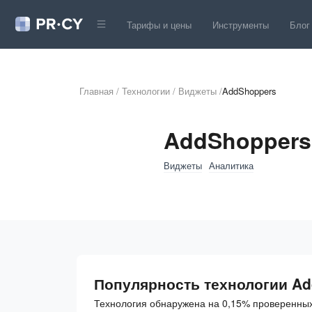
Тарифы и цены
Инструменты
Блог
Главная
/
Технологии
/
Виджеты
/
AddShoppers
AddShoppers
Виджеты
Аналитика
Популярность технологии A
Технология обнаружена на 0,15% проверенных