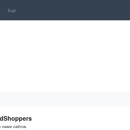
Ещё
ddShoppers
 нами сайтов.