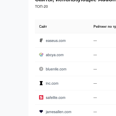
ТОП-20
Сайт
Рейтинг по т
easeus.com
—
abcya.com
—
bluenile.com
—
inc.com
—
safelite.com
—
jamesallen.com
—