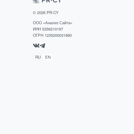
©
2026
PR-CY
ООО «Анализ Сайта»
ИНН 5256210197
ОГРН 1235200031890
RU
EN