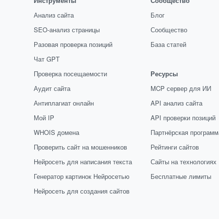
Инструменты
Сообщество
Анализ сайта
Блог
SEO-анализ страницы
Сообщество
Разовая проверка позиций
База статей
Чат GPT
Проверка посещаемости
Ресурсы
Аудит сайта
MCP сервер для ИИ
Антиплагиат онлайн
API анализ сайта
Мой IP
API проверки позиций
WHOIS домена
Партнёрская программ
Проверить сайт на мошенников
Рейтинги сайтов
Нейросеть для написания текста
Сайты на технологиях
Генератор картинок Нейросетью
Бесплатные лимиты
Нейросеть для создания сайтов