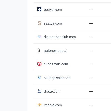
becker.com
—
saatva.com
—
diamondartclub.com
—
autonomous.ai
—
cubesmart.com
—
superjeweler.com
—
draxe.com
—
imobie.com
—