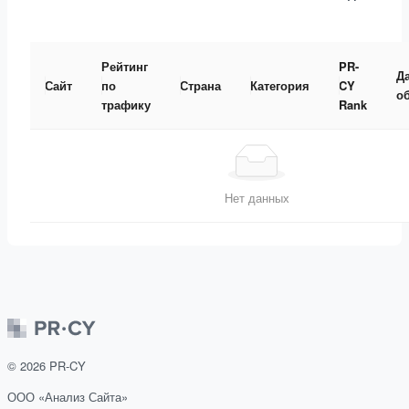
Рейтинг
PR-
Д
Сайт
по
Страна
Категория
CY
о
трафику
Rank
Нет данных
©
2026
PR-CY
ООО «Анализ Сайта»