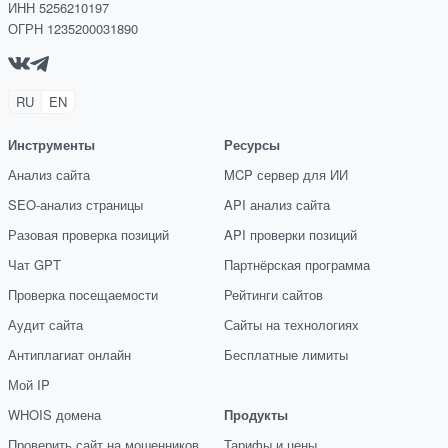
ИНН 5256210197
ОГРН 1235200031890
RU
EN
Инструменты
Ресурсы
Анализ сайта
MCP сервер для ИИ
SEO-анализ страницы
API анализ сайта
Разовая проверка позиций
API проверки позиций
Чат GPT
Партнёрская программа
Проверка посещаемости
Рейтинги сайтов
Аудит сайта
Сайты на технологиях
Антиплагиат онлайн
Бесплатные лимиты
Мой IP
WHOIS домена
Продукты
Проверить сайт на мошенников
Тарифы и цены