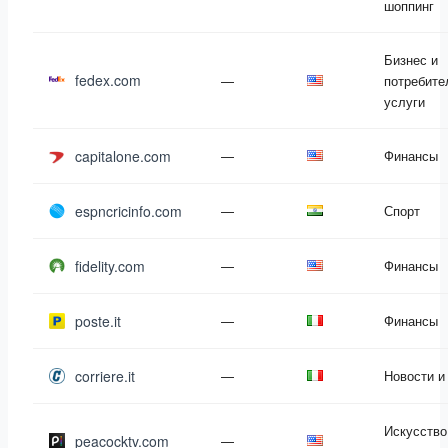
шоппинг
Бизнес и
fedex.com
—
потребите
услуги
capitalone.com
—
Финансы
espncricinfo.com
—
Спорт
fidelity.com
—
Финансы
poste.it
—
Финансы
corriere.it
—
Новости 
Искусство
peacocktv.com
—