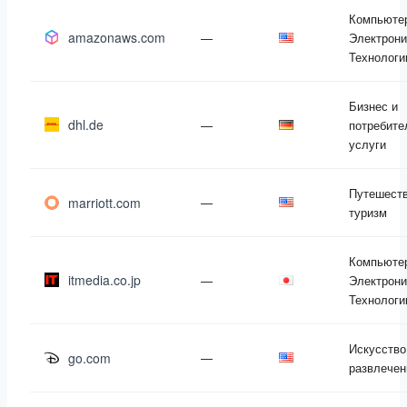
Компьюте
amazonaws.com
—
Электрони
Технологи
Бизнес и
dhl.de
—
потребите
услуги
Путешеств
marriott.com
—
туризм
Компьюте
itmedia.co.jp
—
Электрони
Технологи
Искусство
go.com
—
развлечен