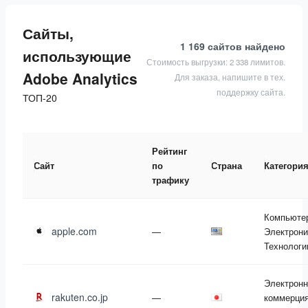
Сайты,
1 169 сайтов
найдено
использующие
Стоимость выгрузки: 2 338 лимитов.
Adobe Analytics
Для заказа, напишите в тех.
поддержку сайта.
ТОП-20
Рейтинг
Сайт
по
Страна
Категори
трафику
Компьюте
apple.com
—
Электрони
Технологи
Электронн
rakuten.co.jp
—
коммерция