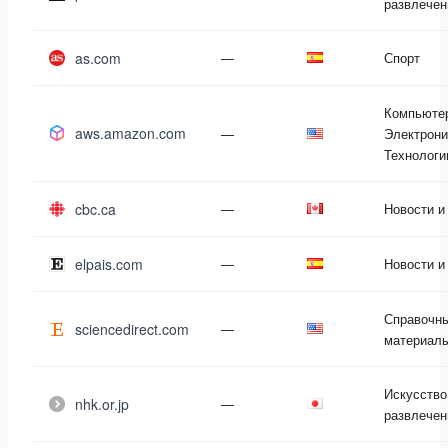
развлечен
as.com
—
Спорт
Компьюте
aws.amazon.com
—
Электрони
Технологи
cbc.ca
—
Новости 
elpais.com
—
Новости 
Справочн
sciencedirect.com
—
материал
Искусство
nhk.or.jp
—
развлечен