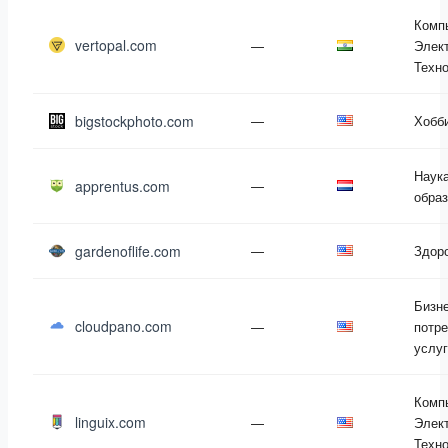
Комп
vertopal.com
—
Элект
Техн
bigstockphoto.com
—
Хобб
Наука
apprentus.com
—
обра
gardenoflife.com
—
Здор
Бизне
cloudpano.com
—
потр
услу
Комп
linguix.com
—
Элект
Техн