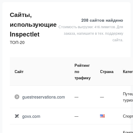
Сайты,
208 сайтов
найдено
использующие
Стоимость выгрузки: 416 лимитов. Для
Inspectlet
заказа, напишите в тех. поддержку
сайта.
ТОП-20
Рейтинг
Сайт
по
Страна
Кате
трафику
Путе
guestreservations.com
—
—
тури
govx.com
—
Спор
Комп