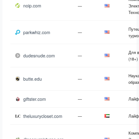
noip.com
—
Элект
Техн
Путе
parkwhiz.com
—
тури
Для 
dudesnude.com
—
(18+)
Наука
butte.edu
—
обра
giftster.com
—
Лайф
theluxurycloset.com
—
Лайф
Комп