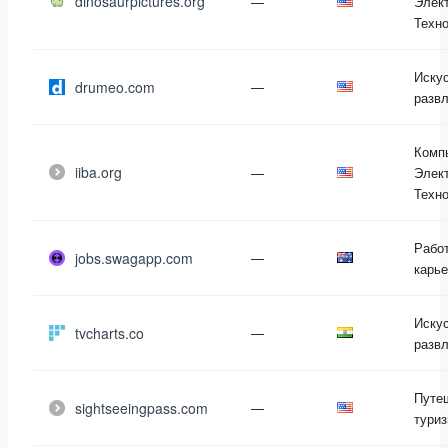
dinosaurpictures.org
—
Элект
Техн
Искус
drumeo.com
—
разв
Комп
iiba.org
—
Элект
Техн
Работ
jobs.swagapp.com
—
карь
Искус
tvcharts.co
—
разв
Путе
sightseeingpass.com
—
тури