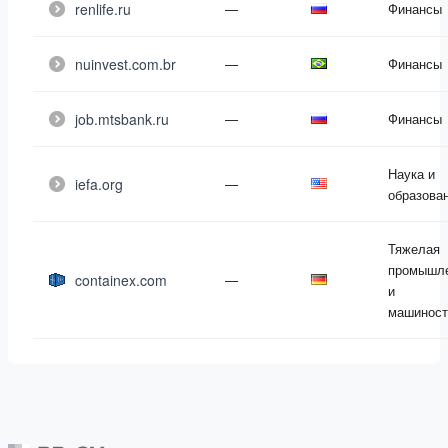
renlife.ru
—
Финансы
nuinvest.com.br
—
Финансы
job.mtsbank.ru
—
Финансы
Наука и
iefa.org
—
образова
Тяжелая
промышле
containex.com
—
и
машиност