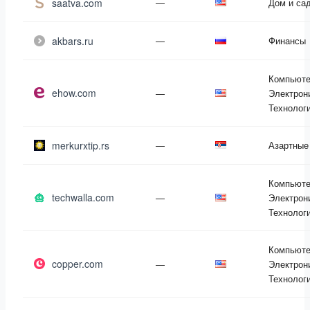
saatva.com
—
Дом и са
akbars.ru
—
Финансы
Компьюте
ehow.com
—
Электрон
Технолог
merkurxtip.rs
—
Азартные
Компьюте
techwalla.com
—
Электрон
Технолог
Компьюте
copper.com
—
Электрон
Технолог