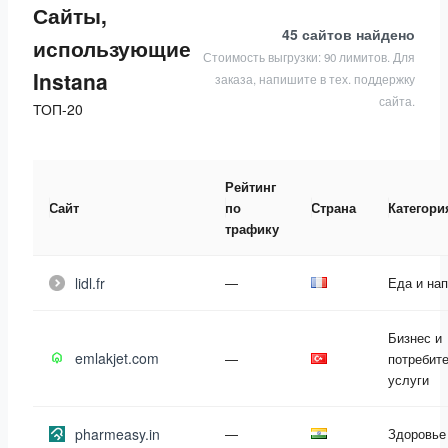
Сайты,
45 сайтов
найдено
использующие
Стоимость выгрузки: 90 лимитов. Для
Instana
заказа, напишите в тех. поддержку
сайта.
ТОП-20
Рейтинг
Сайт
по
Страна
Категори
трафику
lidl.fr
—
Еда и нап
Бизнес и
emlakjet.com
—
потребит
услуги
pharmeasy.in
—
Здоровье