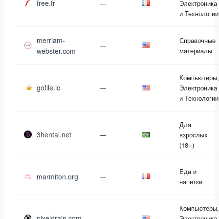
free.fr
—
Электроника
и Технологии
merriam-
Справочные
—
webster.com
материалы
Компьютеры,
gofile.io
—
Электроника
и Технологии
Для
3hentai.net
—
взрослых
(18+)
Еда и
marmiton.org
—
напитки
Компьютеры,
pixeldrain.com
—
Электроника