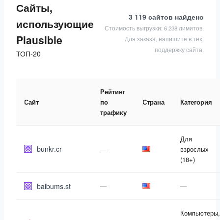
Сайты,
3 119 сайтов
найдено
использующие
Стоимость выгрузки: 6 238 лимитов.
Plausible
Для заказа, напишите в тех.
поддержку сайта.
ТОП-20
Рейтинг
Сайт
по
Страна
Категория
трафику
Для
bunkr.cr
—
взрослых
(18+)
balbums.st
—
—
Компьютеры,