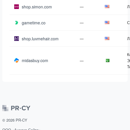
shop.simon.com
—
Л
gametime.co
—
С
shop.luvmehair.com
—
Л
К
midasbuy.com
—
Э
Т
©
2026
PR-CY
ООО «Анализ Сайта»