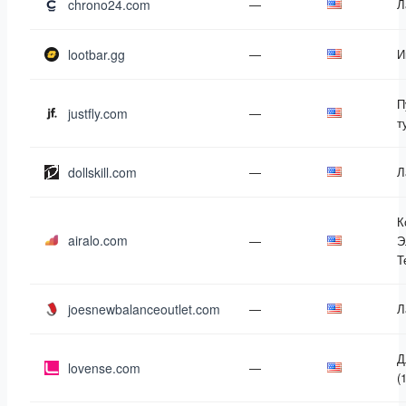
chrono24.com
—
Л
lootbar.gg
—
И
П
justfly.com
—
т
dollskill.com
—
Л
К
airalo.com
—
Э
Т
joesnewbalanceoutlet.com
—
Л
Д
lovense.com
—
(