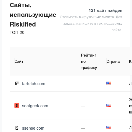
Сайты,
121 сайт
найден
использующие
Стоимость выгрузки: 242 лимита. Для
Riskified
заказа, напишите в тех. поддержку
сайта.
ТОП-20
Рейтинг
Сайт
по
Страна
К
трафику
farfetch.com
—
Л
Э
seatgeek.com
—
к
ш
ssense.com
—
Л