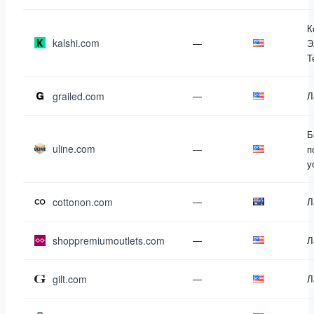
К
kalshi.com
—
Э
Т
grailed.com
—
Л
Б
uline.com
—
п
у
cottonon.com
—
Л
shoppremiumoutlets.com
—
Л
gilt.com
—
Л