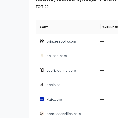
ТОП-20
Сайт
Рейтинг п
princesspolly.com
—
oakcha.com
—
vuoriclothing.com
—
daals.co.uk
—
kizik.com
—
barenecessities.com
—