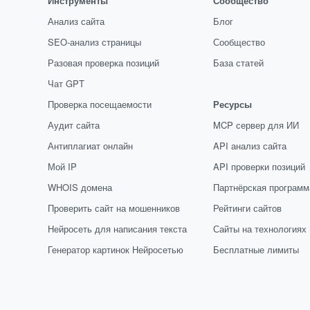
Инструменты
Сообщество
Анализ сайта
Блог
SEO-анализ страницы
Сообщество
Разовая проверка позиций
База статей
Чат GPT
Проверка посещаемости
Ресурсы
Аудит сайта
MCP сервер для ИИ
Антиплагиат онлайн
API анализ сайта
Мой IP
API проверки позиций
WHOIS домена
Партнёрская программ
Проверить сайт на мошенников
Рейтинги сайтов
Нейросеть для написания текста
Сайты на технологиях
Генератор картинок Нейросетью
Бесплатные лимиты