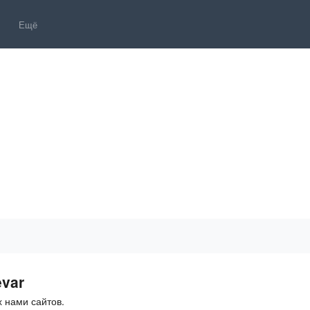
Ещё
evar
 нами сайтов.