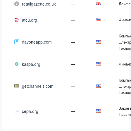
retailgazette.co.uk
—
Лайфс
afcu.org
—
Финан
Компь
dayoneapp.com
—
Электр
Технол
kaspa.org
—
Финан
Компь
getchannels.com
—
Электр
Технол
Закон 
cepa.org
—
Прави