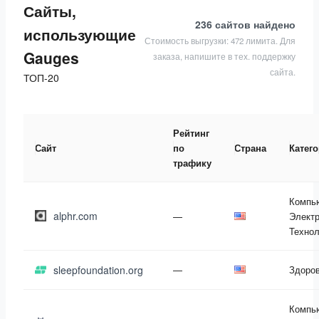
Сайты,
236 сайтов
найдено
использующие
Стоимость выгрузки: 472 лимита. Для
Gauges
заказа, напишите в тех. поддержку
сайта.
ТОП-20
Рейтинг
Сайт
по
Страна
Катег
трафику
Компь
alphr.com
—
Электр
Технол
sleepfoundation.org
—
Здоро
Компь