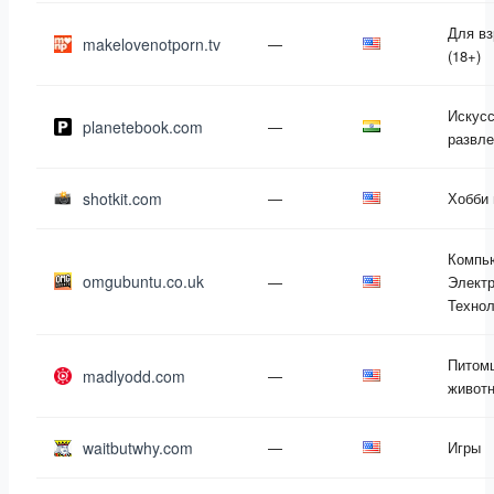
Для в
makelovenotporn.tv
—
(18+)
Искусс
planetebook.com
—
развле
shotkit.com
—
Хобби
Компь
omgubuntu.co.uk
—
Электр
Технол
Питом
madlyodd.com
—
живот
waitbutwhy.com
—
Игры