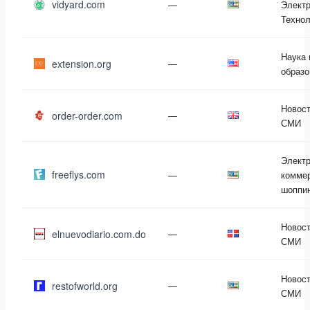
vidyard.com
—
Электр
Технол
Наука 
extension.org
—
образо
Новост
order-order.com
—
СМИ
Элект
freeflys.com
—
коммер
шоппи
Новост
elnuevodiario.com.do
—
СМИ
Новост
restofworld.org
—
СМИ