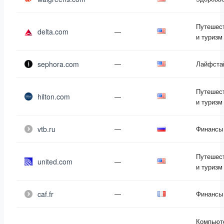
Путешес
delta.com
—
и туризм
sephora.com
—
Лайфста
Путешес
hilton.com
—
и туризм
vtb.ru
—
Финансы
Путешес
united.com
—
и туризм
caf.fr
—
Финансы
Компьют