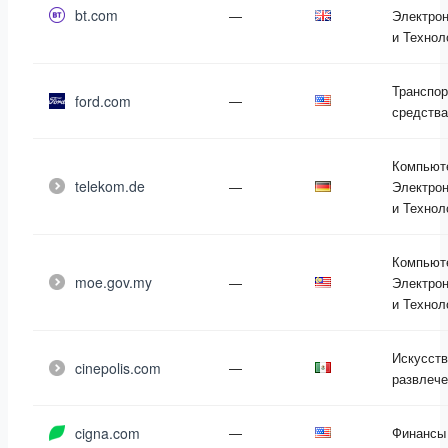
bt.com
—
Электрон
и Технол
Транспо
ford.com
—
средства
Компьют
telekom.de
—
Электрон
и Технол
Компьют
moe.gov.my
—
Электрон
и Технол
Искусств
cinepolis.com
—
развлече
cigna.com
—
Финансы