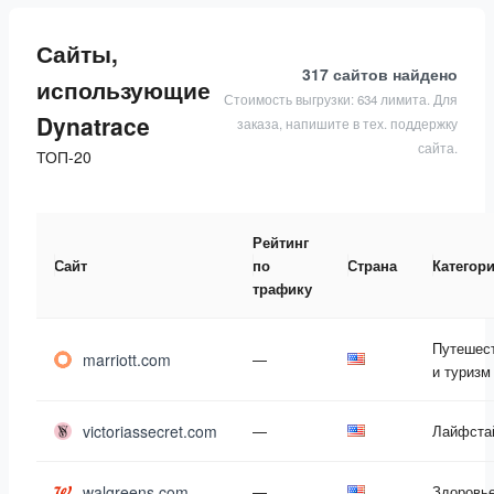
Сайты,
317 сайтов
найдено
использующие
Стоимость выгрузки: 634 лимита. Для
Dynatrace
заказа, напишите в тех. поддержку
сайта.
ТОП-20
Рейтинг
Сайт
по
Страна
Категор
трафику
Путешес
marriott.com
—
и туризм
victoriassecret.com
—
Лайфста
walgreens.com
—
Здоровь