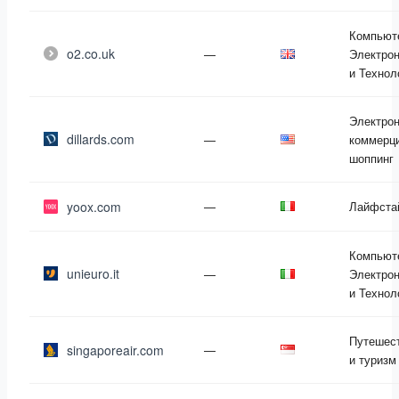
Компьют
o2.co.uk
—
Электрон
и Технол
Электро
dillards.com
—
коммерци
шоппинг
yoox.com
—
Лайфста
Компьют
unieuro.it
—
Электрон
и Технол
Путешес
singaporeair.com
—
и туризм