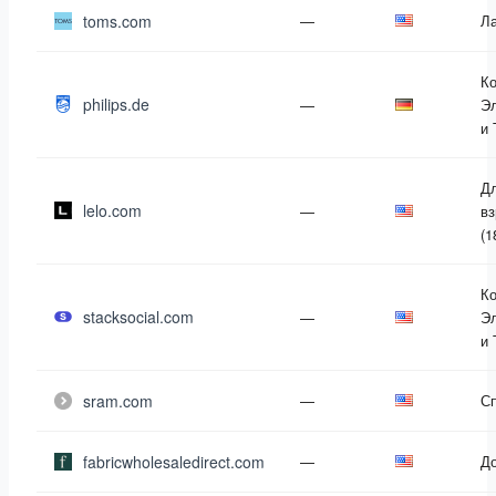
toms.com
—
Л
К
philips.de
—
Эл
и 
Д
lelo.com
—
в
(1
К
stacksocial.com
—
Эл
и 
sram.com
—
С
fabricwholesaledirect.com
—
До