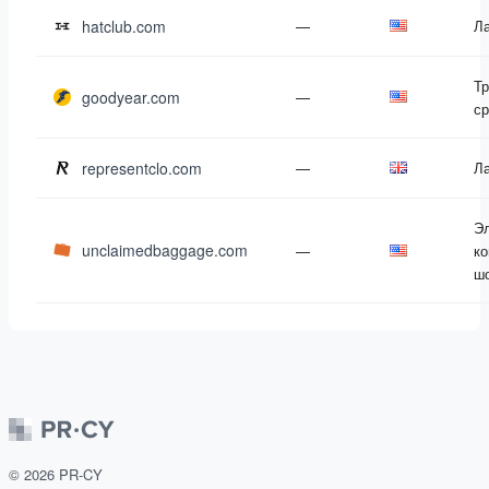
hatclub.com
—
Л
Т
goodyear.com
—
ср
representclo.com
—
Л
Э
unclaimedbaggage.com
—
ко
ш
©
2026
PR-CY