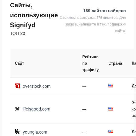
Сайты,
189 сайтов
найдено
использующие
Стоимость выгрузки: 378 лимитов. Для
Signifyd
заказа, напишите в тех. поддержку
сайта.
ТОП-20
Рейтинг
Сайт
по
Страна
К
трафику
overstock.com
—
До
Э
lifeisgood.com
—
ко
ш
youngla.com
—
Л