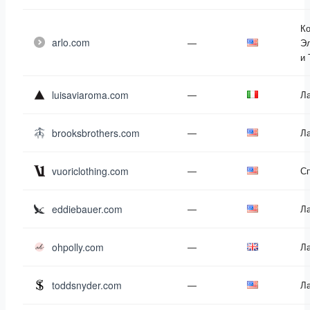
К
arlo.com
—
Эл
и 
luisaviaroma.com
—
Л
brooksbrothers.com
—
Л
vuoriclothing.com
—
С
eddiebauer.com
—
Л
ohpolly.com
—
Л
toddsnyder.com
—
Л