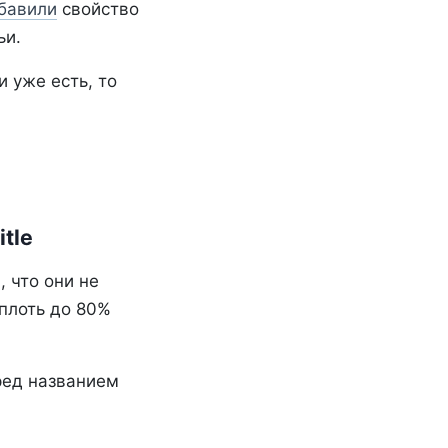
бавили
свойство
ьи.
 уже есть, то
tle
 что они не
плоть до 80%
еред названием