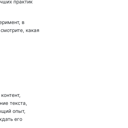
учших практик
еримент, в
смотрите, какая
контент,
ние текста,
ющий опыт,
ждать его