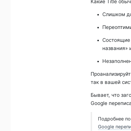
Какие Title обы
Слишком д
Переоптим
Состоящие 
названия» 
Незаполнен
Проанализируйте
так в вашей си
Бывает, что заг
Google перепис
Подробнее по
Google перепи