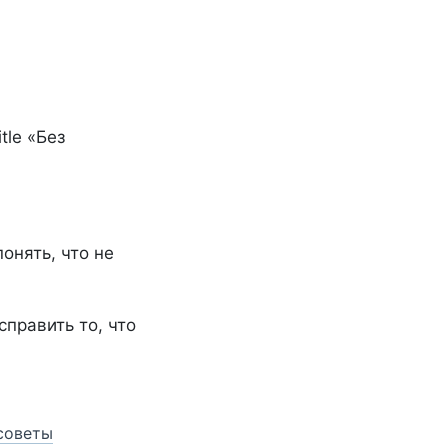
tle «Без
онять, что не
справить то, что
 советы