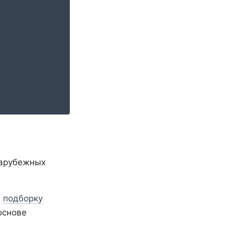
зарубежных
л
подборку
основе