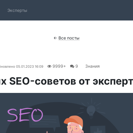
Эксперты
←
Все посты
9999+
9
Знания
бновлено
05.01.2023 16:09
х SEO-советов от эксперт