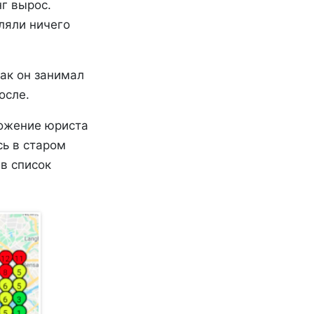
нг вырос.
ляли ничего
как он занимал
осле.
ложение юриста
ь в старом
 в список