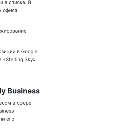
 в списке. В
ь офиса
нжирование
озиции в Google
«Sterling Sky»
My Business
несом в сфере
siness
ли его