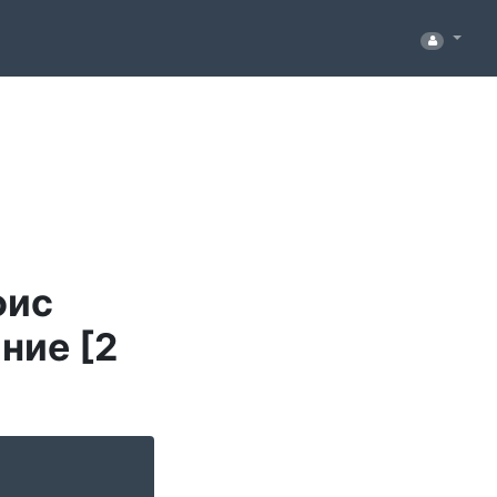
фис
ние [2