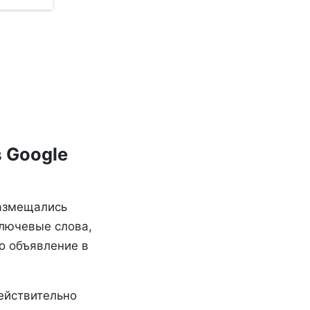
 Google
размещались
ключевые слова,
го объявление в
ействительно