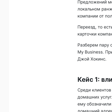
Предложений мо
локальном ранж
компании от пол
Переезд, то ес
карточки компа
Разберем пару с
My Business. П
Джой Хокинс.
Кейс 1: вл
Среди клиентов 
домашних услуг.
ему обозначили 
домашний адрес