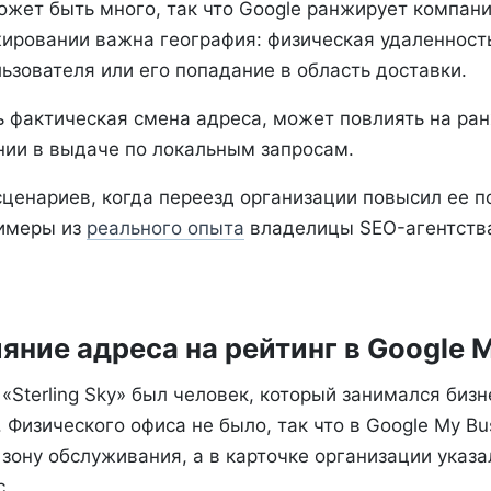
жет быть много, так что Google ранжирует компании
ировании важна география: физическая удаленност
ьзователя или его попадание в область доставки.
ть фактическая смена адреса, может повлиять на ра
нии в выдаче по локальным запросам.
ценариев, когда переезд организации повысил ее п
римеры из
реального опыта
владелицы SEO-агентства 
ияние адреса на рейтинг в Google 
«Sterling Sky» был человек, который занимался биз
 Физического офиса не было, так что в Google My Bu
зону обслуживания, а в карточке организации указа
.