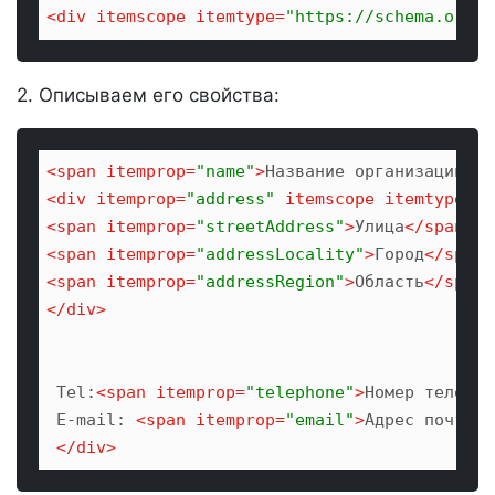
<
div
itemscope
itemtype
=
"https://schema.org/O
2. Описываем его свойства:
<
span
itemprop
=
"name"
>
Название организации
</
s
<
div
itemprop
=
"address"
itemscope
itemtype
=
"h
<
span
itemprop
=
"streetAddress"
>
Улица
</
span
>
<
span
itemprop
=
"addressLocality"
>
Город
</
span
>
<
span
itemprop
=
"addressRegion"
>
Область
</
span
>
</
div
>
 Tel:
<
span
itemprop
=
"telephone"
>
Номер телефон
 E-mail: 
<
span
itemprop
=
"email"
>
Адрес почты
</
</
div
>