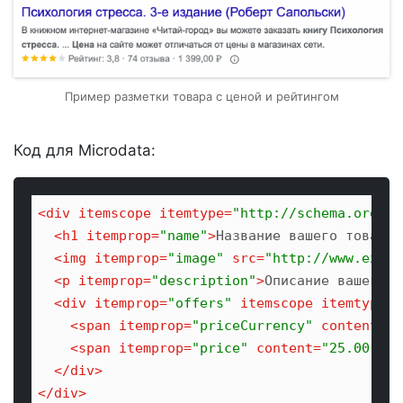
Пример разметки товара с ценой и рейтингом
Код для Microdata:
<
div
itemscope
itemtype
=
"http://schema.org/Pr
<
h1
itemprop
=
"name"
>
Название вашего товара
<
<
img
itemprop
=
"image"
src
=
"http://www.examp
<
p
itemprop
=
"description"
>
Описание вашего т
<
div
itemprop
=
"offers"
itemscope
itemtype
=
"
<
span
itemprop
=
"priceCurrency"
content
=
"U
<
span
itemprop
=
"price"
content
=
"25.00"
>
25
</
div
>
</
div
>