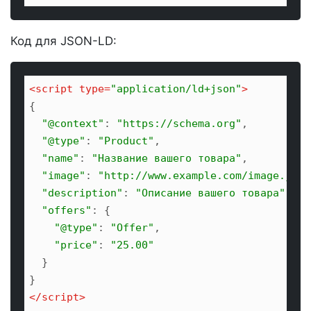
Код для JSON-LD:
<
script
type
=
"application/ld+json"
>
{

"@context"
: 
"https://schema.org"
,

"@type"
: 
"Product"
,

"name"
: 
"Название вашего товара"
,

"image"
: 
"http://www.example.com/image.jpg"
"description"
: 
"Описание вашего товара"
,

"offers"
: {

"@type"
: 
"Offer"
,

"price"
: 
"25.00"
  }

</
script
>