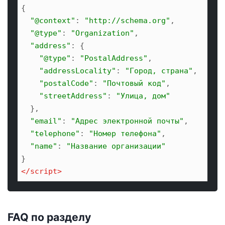
{

"@context"
: 
"http://schema.org"
,

"@type"
: 
"Organization"
,

"address"
: {

"@type"
: 
"PostalAddress"
,

"addressLocality"
: 
"Город, страна"
,

"postalCode"
: 
"Почтовый код"
,

"streetAddress"
: 
"Улица, дом"
  },

"email"
: 
"Адрес электронной почты"
,

"telephone"
: 
"Номер телефона"
,

"name"
: 
"Название организации"
</
script
>
FAQ по разделу