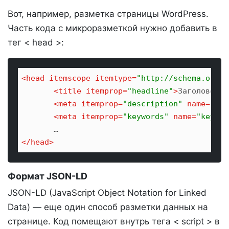
Вот, например, разметка страницы WordPress.
Часть кода с микроразметкой нужно добавить в
тег < head >:
<
head
itemscope
itemtype
=
"http://schema.org/W
<
title
itemprop
=
"headline"
>
Заголовок с
<
meta
itemprop
=
"description"
name
=
"des
<
meta
itemprop
=
"keywords"
name
=
"keywor
</
head
>
Формат JSON-LD
JSON-LD (JavaScript Object Notation for Linked
Data) — еще один способ разметки данных на
странице. Код помещают внутрь тега < script > в