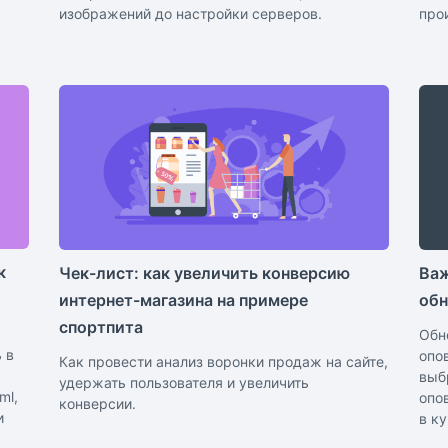
изображений до настройки серверов.
про
к
Чек-лист: как увеличить конверсию
Важ
интернет-магазина на примере
обн
спортпита
Обн
 в
опо
Как провести анализ воронки продаж на сайте,
выб
удержать пользователя и увеличить
ml,
опов
конверсии.
и
в к