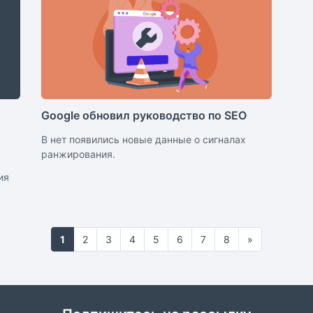
Google обновил руководство по SEO
В нет появились новые данные о сигналах
ранжирования.
ия
1
2
3
4
5
6
7
8
»