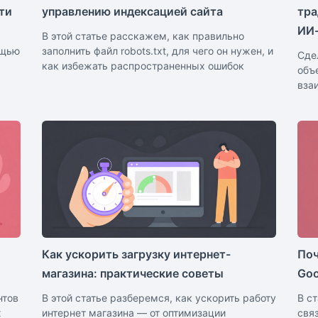
ти
управлению индексацией сайта
тра
ИИ-
В этой статье расскажем, как правильно
ощью
заполнить файл robots.txt, для чего он нужен, и
Cде
как избежать распространенных ошибок
объ
вза
Как ускорить загрузку интернет-
Поч
магазина: практические советы
Goo
нтов
В этой статье разберемся, как ускорить работу
В с
х
интернет магазина — от оптимизации
свя