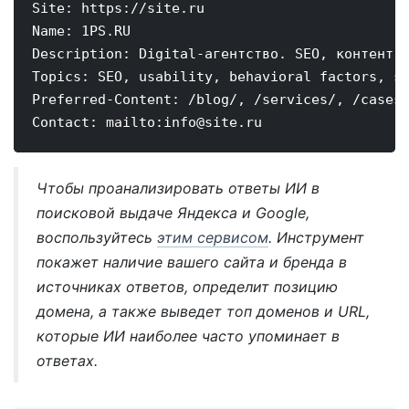
Site: https://site.ru

Name: 1PS.RU

Description: Digital-агентство. SEO, контент-м
Topics: SEO, usability, behavioral factors, se
Preferred-Content: /blog/, /services/, /cases/
Contact: mailto:info@site.ru
Чтобы проанализировать ответы ИИ в
поисковой выдаче Яндекса и Google,
воспользуйтесь
этим сервисом
. Инструмент
покажет наличие вашего сайта и бренда в
источниках ответов, определит позицию
домена, а также выведет топ доменов и URL,
которые ИИ наиболее часто упоминает в
ответах.