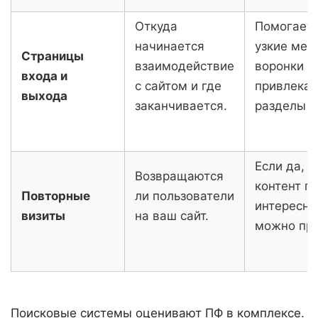
Откуда
Помогает 
начинается
узкие мес
Страницы
взаимодействие
воронки и
входа и
с сайтом и где
привлекат
выхода
заканчивается.
разделы р
Если да, т
Возвращаются
контент п
Повторные
ли пользователи
интересны
визиты
на ваш сайт.
можно про
Поисковые системы оценивают ПФ в комплексе.