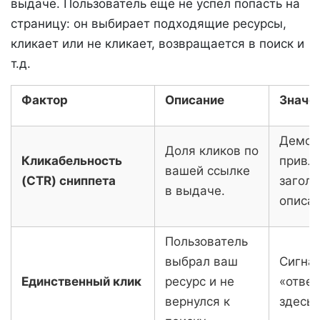
выдаче. Пользователь еще не успел попасть на
страницу: он выбирает подходящие ресурсы,
кликает или не кликает, возвращается в поиск и
т.д.
Фактор
Описание
Значе
Демон
Доля кликов по
Кликабельность
привл
вашей ссылке
(CTR) сниппета
заголо
в выдаче.
описан
Пользователь
выбрал ваш
Сигнал
Единственный клик
ресурс и не
«ответ
вернулся к
здесь»