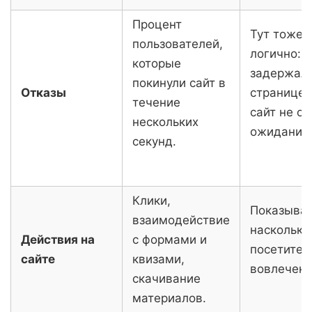
Процент
Тут тоже 
пользователей,
логично: н
которые
задержали
покинули сайт в
Отказы
странице –
течение
сайт не о
нескольких
ожиданий
секунд.
Клики,
Показывае
взаимодействие
насколько
Действия на
с формами и
посетител
сайте
квизами,
вовлечен.
скачивание
материалов.