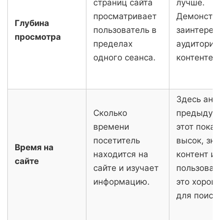
страниц сайта
лучше.
просматривает
Демонстр
Глубина
пользователь в
заинтерес
просмотра
пределах
аудитории
одного сеанса.
контенте.
Здесь ана
Сколько
предыдущ
времени
этот показ
посетитель
высок, зна
Время на
находится на
контент и
сайте
сайте и изучает
пользоват
информацию.
это хорош
для поиск