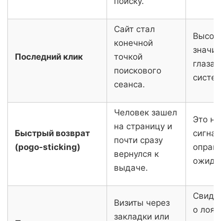
поиску.
Сайт стал
Высок
конечной
значим
Последний клик
точкой
глазах
поискового
систе
сеанса.
Человек зашел
Это н
на страницу и
Быстрый возврат
сигнал
почти сразу
(pogo-sticking)
оправ
вернулся к
ожида
выдаче.
Свиде
Визиты через
о лоял
закладки или