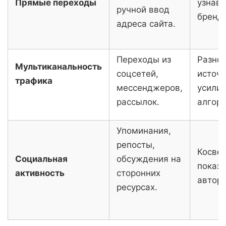
Прямые переходы
узнав
ручной ввод
бренда
адреса сайта.
Переходы из
Разно
Мультиканальность
соцсетей,
источ
трафика
мессенджеров,
усили
рассылок.
алгори
Упоминания,
репосты,
Косве
Социальная
обсуждения на
показа
активность
сторонних
автори
ресурсах.