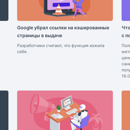
Google убрал ссылки на кэшированные
Что
страницы в выдаче
с п
Разработчики считают, что функция изжила
Пол
себя.
мет
цен
сан
пол
16.0