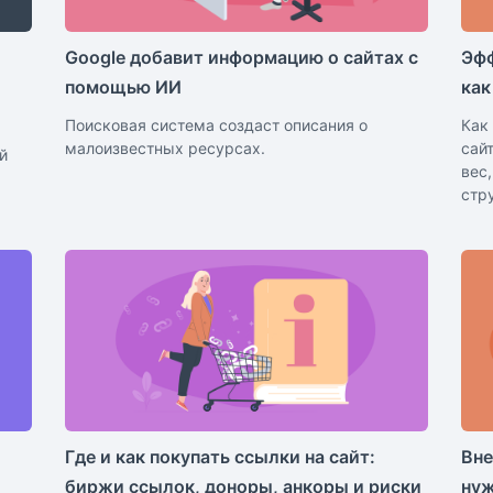
Google добавит информацию о сайтах с
Эфф
помощью ИИ
как
Поисковая система создаст описания о
Как
малоизвестных ресурсах.
сай
й
вес
стр
Где и как покупать ссылки на сайт:
Вне
биржи ссылок, доноры, анкоры и риски
ну