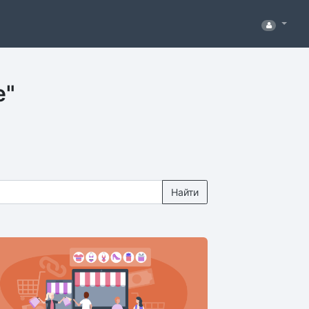
е"
Найти