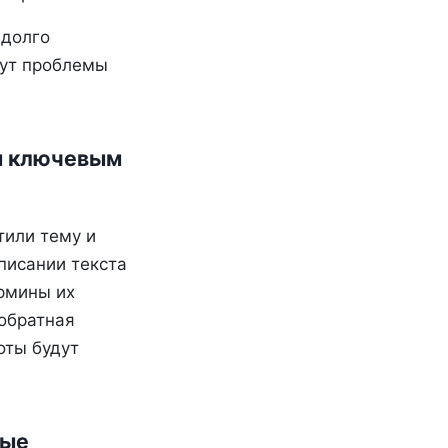
 долго
дут проблемы
ым ключевым
тили тему и
писании текста
ермины их
обратная
оты будут
ные