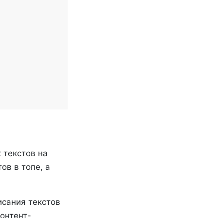
 текстов на
ов в топе, а
исания текстов
онтент-