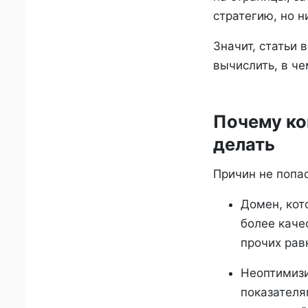
стратегию, но н
Значит, статьи 
вычислить, в че
Почему кон
делать
Причин не попас
Домен, кот
более каче
прочих рав
Неоптимизи
показателям