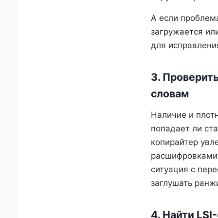
А если проблема
загружается ил
для исправлени
3. Проверит
словам
Наличие и плотн
попадает ли ст
копирайтер увл
расшифровками,
ситуация с пер
заглушать ранж
4. Найти LS