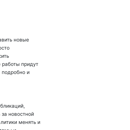
авить новые
осто
сить
 работы придут
 подробно и
убликаций,
 за новостной
алитики менять и