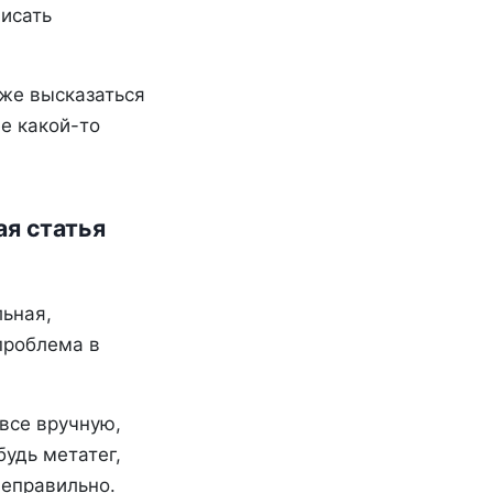
писать
оже высказаться
е какой-то
ая статья
льная,
проблема в
все вручную,
будь метатег,
неправильно.