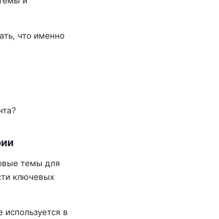
темы и
ать, что именно
нта?
рии
новые темы для
ости ключевых
 используется в