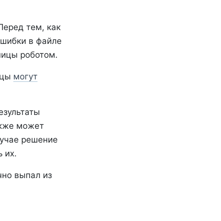
Перед тем, как
ошибки в файле
ницы роботом.
ицы
могут
езультаты
акже может
лучае решение
 их.
чно выпал из