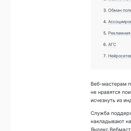
Обман поль
Ассоцииров
Рекламная
АГС
Нейросете
Веб-мастерам п
не нравятся по
исчезнуть из ин
Служба поддерж
накладывают на
Яндекс.Вебмаст