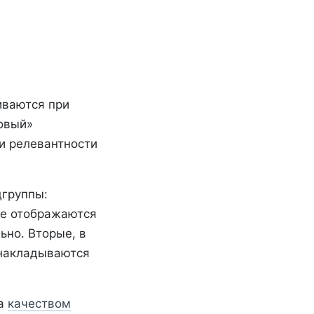
иваются при
овый»
 и релевантности
дгруппы:
не отображаются
ьно. Вторые, в
и накладываются
за
качеством