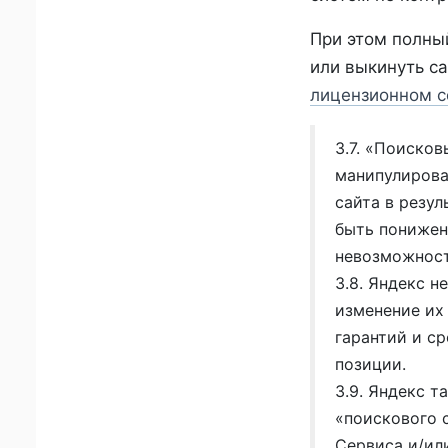
При этом полны
или выкинуть са
лицензионном с
3.7. «Поиско
манипулирова
сайта в резул
быть понижен
невозможност
3.8. Яндекс н
изменение их 
гарантий и ср
позиции.
3.9. Яндекс 
«поискового 
Сервиса и/ил