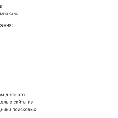
в
изнакам.
жения:
ом деле это
целые сайты из
дники поисковых