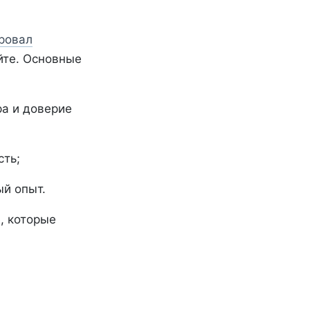
ровал
йте. Основные
ра и доверие
сть;
ый опыт.
е, которые