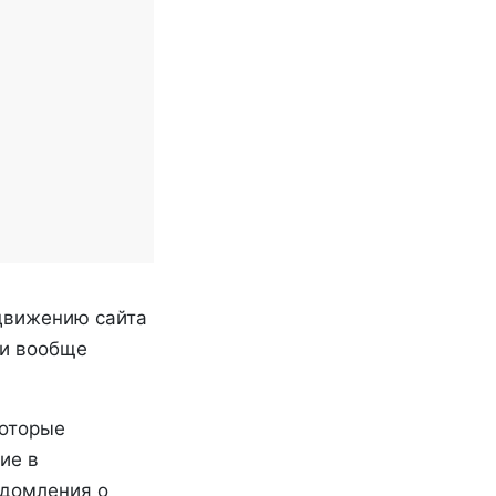
одвижению сайта
ли вообще
которые
ие в
едомления о