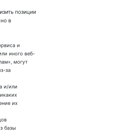
изить позиции
ано в
ервиса и
ли иного веб-
пам», могут
з-за
а и/или
никаких
ение их
дов
з базы