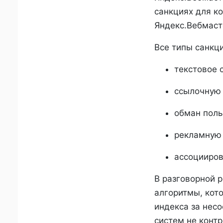
санкциях для ко
Яндекс.Вебмаст
Все типы санкц
текстовое 
ссылочную
обман поль
рекламную
ассоцииров
В разговорной р
алгоритмы, кот
индекса за нес
систем не конт