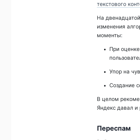
текстового конт
На двенадцатой
изменения алго
моменты:
При оценке
пользовате
Упор на чу
Создание с
В целом реком
Яндекс давал и
Переспам