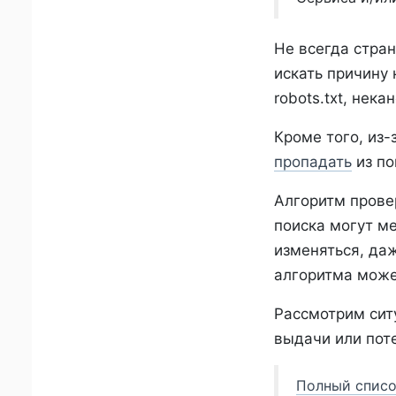
Не всегда стра
искать причину
robots.txt, нек
Кроме того, из
пропадать
из по
Алгоритм прове
поиска могут м
изменяться, да
алгоритма може
Рассмотрим ситу
выдачи или пот
Полный списо