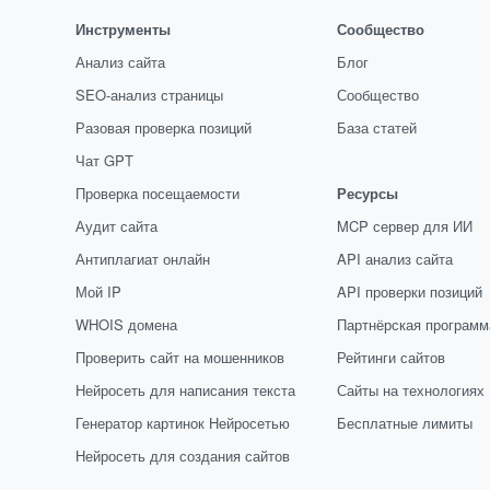
Инструменты
Сообщество
Анализ сайта
Блог
SEO-анализ страницы
Сообщество
Разовая проверка позиций
База статей
Чат GPT
Проверка посещаемости
Ресурсы
Аудит сайта
MCP сервер для ИИ
Антиплагиат онлайн
API анализ сайта
Мой IP
API проверки позиций
WHOIS домена
Партнёрская программ
Проверить сайт на мошенников
Рейтинги сайтов
Нейросеть для написания текста
Сайты на технологиях
Генератор картинок Нейросетью
Бесплатные лимиты
Нейросеть для создания сайтов