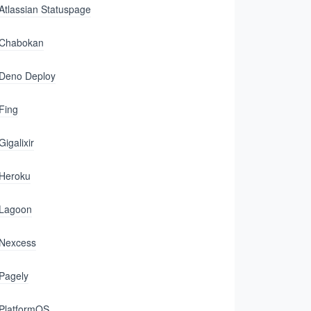
Atlassian Statuspage
Chabokan
Deno Deploy
Fing
Gigalixir
Heroku
Lagoon
Nexcess
Pagely
PlatformOS