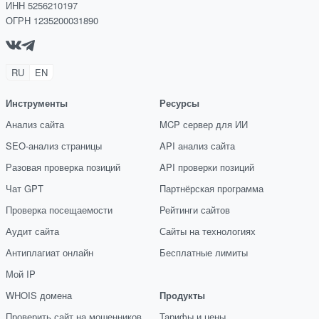
ИНН 5256210197
ОГРН 1235200031890
RU
EN
Инструменты
Ресурсы
Анализ сайта
MCP сервер для ИИ
SEO-анализ страницы
API анализ сайта
Разовая проверка позиций
API проверки позиций
Чат GPT
Партнёрская программа
Проверка посещаемости
Рейтинги сайтов
Аудит сайта
Сайты на технологиях
Антиплагиат онлайн
Бесплатные лимиты
Мой IP
WHOIS домена
Продукты
Проверить сайт на мошенников
Тарифы и цены