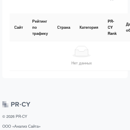
Рейтинг
PR-
Д
Сайт
по
Страна
Категория
CY
о
трафику
Rank
Нет данных
©
2026
PR-CY
ООО «Анализ Сайта»