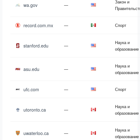
Закон и
wa.gov
—
Правительст
record.com.mx
—
Спорт
Наука и
stanford.edu
—
образование
Наука и
asu.edu
—
образование
ufc.com
—
Спорт
Наука и
utoronto.ca
—
образование
Наука и
uwaterloo.ca
—
образование