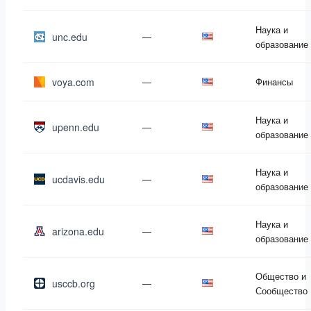
Наука и
unc.edu
—
образование
voya.com
—
Финансы
Наука и
upenn.edu
—
образование
Наука и
ucdavis.edu
—
образование
Наука и
arizona.edu
—
образование
Общество и
usccb.org
—
Сообщество