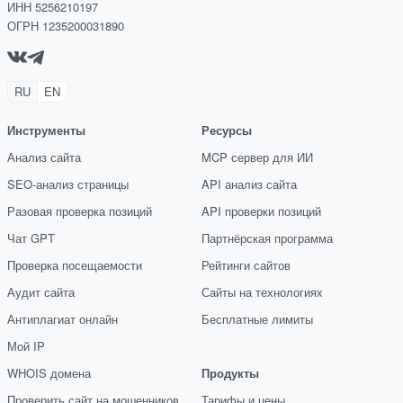
ИНН 5256210197
ОГРН 1235200031890
RU
EN
Инструменты
Ресурсы
Анализ сайта
MCP сервер для ИИ
SEO-анализ страницы
API анализ сайта
Разовая проверка позиций
API проверки позиций
Чат GPT
Партнёрская программа
Проверка посещаемости
Рейтинги сайтов
Аудит сайта
Сайты на технологиях
Антиплагиат онлайн
Бесплатные лимиты
Мой IP
WHOIS домена
Продукты
Проверить сайт на мошенников
Тарифы и цены