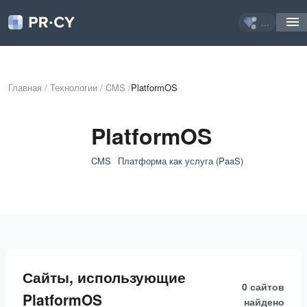
...
Главная
/
Технологии
/
CMS
/
PlatformOS
PlatformOS
CMS
Платформа как услуга (PaaS)
Сайты, использующие
0 сайтов
PlatformOS
найдено