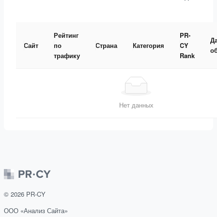
Рейтинг
PR-
Д
Сайт
по
Страна
Категория
CY
о
трафику
Rank
Нет данных
©
2026
PR-CY
ООО «Анализ Сайта»