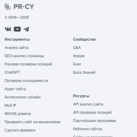
© 2006—2026
Инструменты
Сообщество
Анализ сайта
Q&A
SEO-анализ страницы
Форум
Разовая проверка позиций
Блог
ChatGPT
База Знаний
Проверка посещаемости
Аудит сайта
Ресурсы
Антиплагиат онлайн
API анализ сайта
Мой IP
API проверки позиций
WHOIS домена
Партнёрская программа
Проверить сайт на мошенников
Рейтинги сайтов
Сделать фавикон
Сайты на технологиях