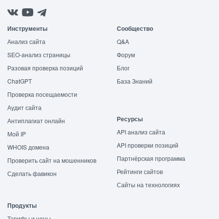
Инструменты
Сообщество
Анализ сайта
Q&A
SEO-анализ страницы
Форум
Разовая проверка позиций
Блог
ChatGPT
База Знаний
Проверка посещаемости
Аудит сайта
Ресурсы
Антиплагиат онлайн
API анализ сайта
Мой IP
API проверки позиций
WHOIS домена
Партнёрская программа
Проверить сайт на мошенников
Рейтинги сайтов
Сделать фавикон
Сайты на технологиях
Продукты
Тарифы и цены