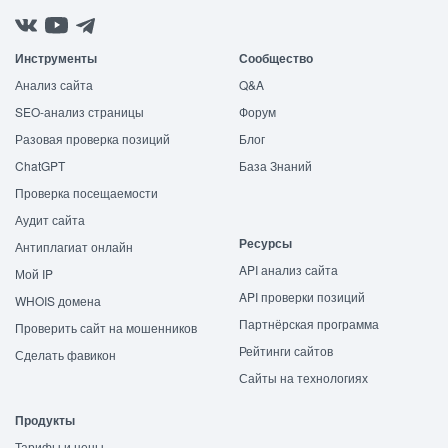
Инструменты
Сообщество
Анализ сайта
Q&A
SEO-анализ страницы
Форум
Разовая проверка позиций
Блог
ChatGPT
База Знаний
Проверка посещаемости
Аудит сайта
Ресурсы
Антиплагиат онлайн
API анализ сайта
Мой IP
API проверки позиций
WHOIS домена
Партнёрская программа
Проверить сайт на мошенников
Рейтинги сайтов
Сделать фавикон
Сайты на технологиях
Продукты
Тарифы и цены